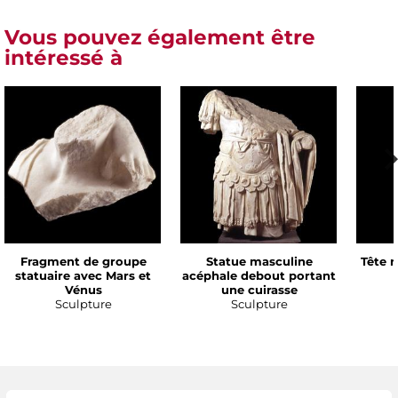
Vous pouvez également être
intéressé à
Fragment de groupe
Statue masculine
Tête 
statuaire avec Mars et
acéphale debout portant
Vénus
une cuirasse
Sculpture
Sculpture