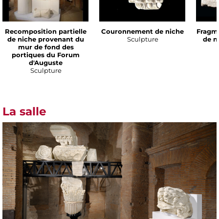
Recomposition partielle
Couronnement de niche
Fragm
de niche provenant du
Sculpture
de n
mur de fond des
portiques du Forum
d'Auguste
Sculpture
La salle