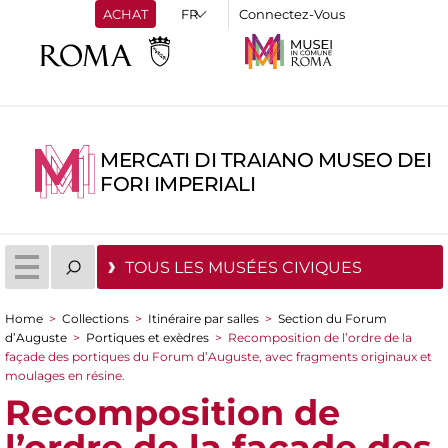
ACHAT
Connectez-Vous
MERCATI DI TRAIANO MUSEO DEI
FORI IMPERIALI
TOUS LES MUSÉES CIVIQUES
Home
>
Collections
>
Itinéraire par salles
>
Section du Forum
You are here
d’Auguste
>
Portiques et exèdres
>
Recomposition de l’ordre de la
façade des portiques du Forum d’Auguste, avec fragments originaux et
moulages en résine.
Recomposition de
l’ordre de la façade des