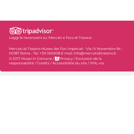
Leggi le recensioni su:
Mercati e Foro di Traiano
Mercati di Traiano Museo dei Fori Imperiali - Via IV Novembre 94 -
00187 Roma - Tel. +39 060608 E-mail: info@mercatiditraiano.it
© 2017 Musei in Comune
/
Privacy
/
Exclusion de la
responsabilité
/
Credits
/
Accessibilité du site
/
XML-rss