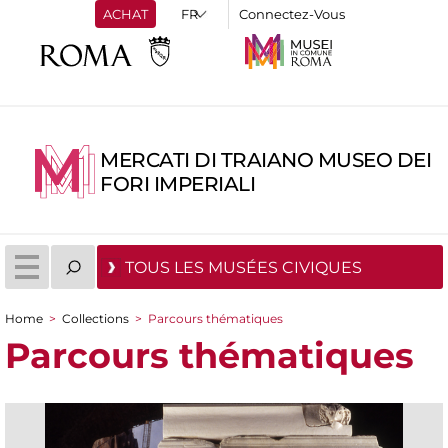
ACHAT
Connectez-Vous
MERCATI DI TRAIANO MUSEO DEI
FORI IMPERIALI
TOUS LES MUSÉES CIVIQUES
Home
>
Collections
>
Parcours thématiques
You are here
Parcours thématiques