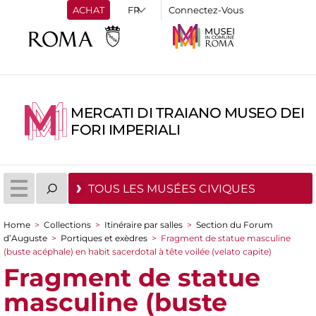
ACHAT
Connectez-Vous
MERCATI DI TRAIANO MUSEO DEI
FORI IMPERIALI
TOUS LES MUSÉES CIVIQUES
Home
>
Collections
>
Itinéraire par salles
>
Section du Forum
You are here
d’Auguste
>
Portiques et exèdres
>
Fragment de statue masculine
(buste acéphale) en habit sacerdotal à tête voilée (velato capite)
Fragment de statue
masculine (buste