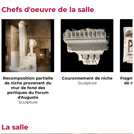
Chefs d'oeuvre de la salle
Recomposition partielle
Couronnement de niche
Fragm
de niche provenant du
Sculpture
de n
mur de fond des
portiques du Forum
d'Auguste
Sculpture
La salle