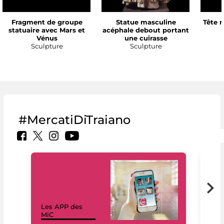
Fragment de groupe
Statue masculine
Tête 
statuaire avec Mars et
acéphale debout portant
Vénus
une cuirasse
Sculpture
Sculpture
#MercatiDiTraiano
Les APP des
Les
MiC
rés