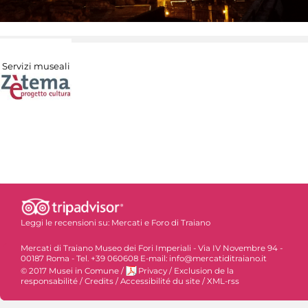
Servizi museali
Leggi le recensioni su:
Mercati e Foro di Traiano
Mercati di Traiano Museo dei Fori Imperiali - Via IV Novembre 94 -
00187 Roma - Tel. +39 060608 E-mail: info@mercatiditraiano.it
© 2017 Musei in Comune
/
Privacy
/
Exclusion de la
responsabilité
/
Credits
/
Accessibilité du site
/
XML-rss