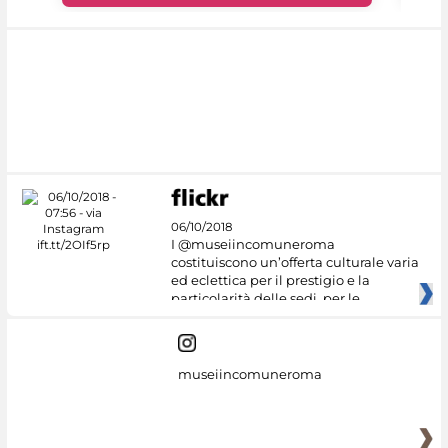
06/10/2018
I @museiincomuneroma
costituiscono un’offerta culturale varia
ed eclettica per il prestigio e la
particolarità delle sedi, per le
museiincomuneroma