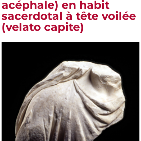
acéphale) en habit
sacerdotal à tête voilée
(velato capite)