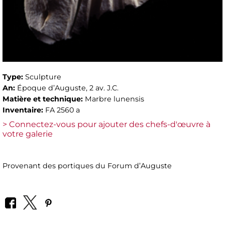
Type:
Sculpture
An:
Époque d’Auguste, 2 av. J.C.
Matière et technique:
Marbre lunensis
Inventaire:
FA 2560 a
> Connectez-vous pour ajouter des chefs-d'œuvre à
votre galerie
Provenant des portiques du Forum d’Auguste