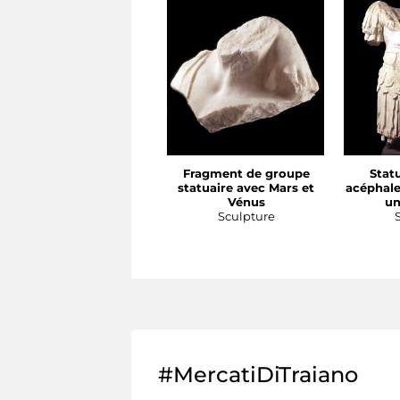
Fragment de groupe
Stat
statuaire avec Mars et
acéphale
Vénus
un
Sculpture
#MercatiDiTraiano