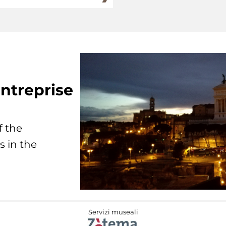
ntreprise
f the
s in the
Servizi museali