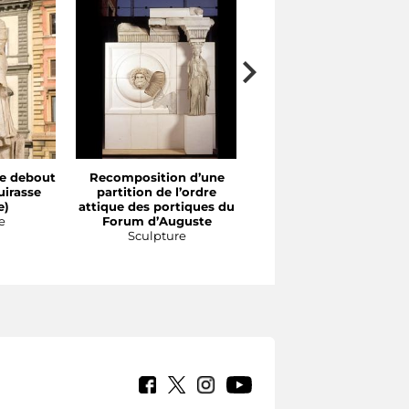
e debout
Recomposition d’une
Fragment de socle de
uirasse
partition de l’ordre
statue avec inscriptio
e)
attique des portiques du
d’Énée
e
Forum d’Auguste
Sculpture
Sculpture