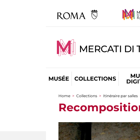
MERCATI DI 
MU
MUSÉE
COLLECTIONS
DIG
Home
>
Collections
>
Itinéraire par salles
You are here
Recomposition