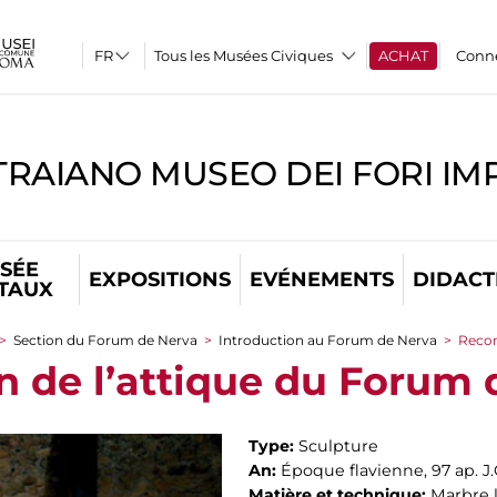
Tous les Musées Civiques
ACHAT
Conn
TRAIANO MUSEO DEI FORI IM
SÉE
EXPOSITIONS
EVÉNEMENTS
DIDACT
ITAUX
>
Section du Forum de Nerva
>
Introduction au Forum de Nerva
>
Recom
 de l’attique du Forum 
Type:
Sculpture
An:
Époque flavienne, 97 ap. J.
Matière et technique:
Marbre 