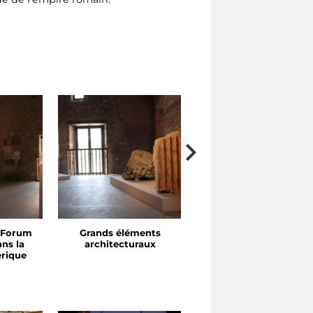
 Forum
Grands éléments
Portiques et exèdres
ns la
architecturaux
érique