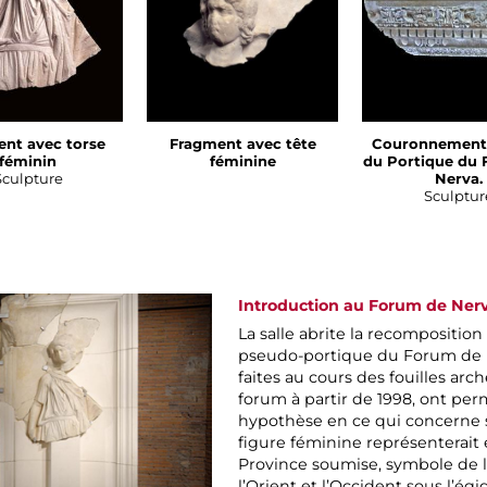
nt avec torse
Fragment avec tête
Couronnement 
féminin
féminine
du Portique du
Sculpture
Nerva.
Sculptur
Introduction au Forum de Ner
La salle abrite la recompositio
pseudo-portique du Forum de N
faites au cours des fouilles arc
forum à partir de 1998, ont pe
hypothèse en ce qui concerne
figure féminine représenterait
Province soumise, symbole de la
l’Orient et l’Occident sous l’ég