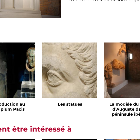
roduction au
Les statues
La modèle du
plum Pacis
d’Auguste da
péninsule ib
t être intéressé à