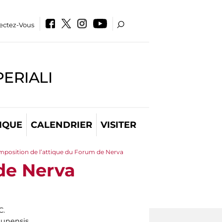
ectez-Vous
PERIALI
IQUE
CALENDRIER
VISITER
position de l’attique du Forum de Nerva
de Nerva
C.
lunensis