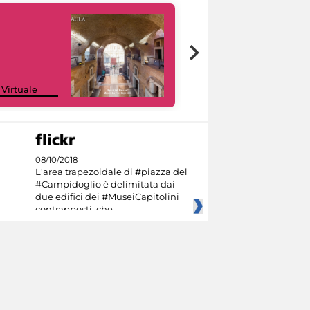
Google Arts &
 Virtuale
Culture
08/10/2018
L'area trapezoidale di #piazza del
#Campidoglio è delimitata dai
due edifici dei #MuseiCapitolini
contrapposti, che