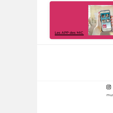
Les APP des MiC
mus