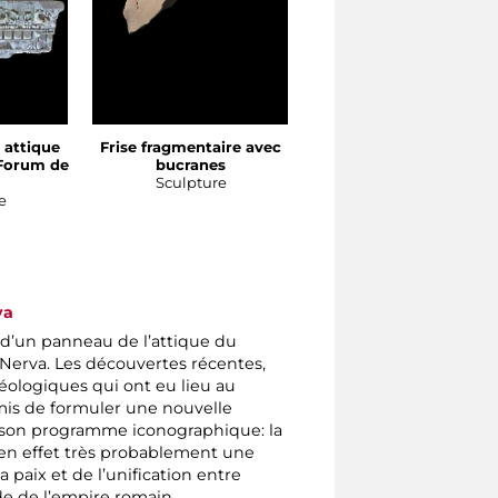
attique
Frise fragmentaire avec
 Forum de
bucranes
Sculpture
e
va
n d’un panneau de l’attique du
erva. Les découvertes récentes,
héologiques qui ont eu lieu au
rmis de formuler une nouvelle
 son programme iconographique: la
 en effet très probablement une
 paix et de l’unification entre
ide de l’empire romain.