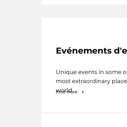
Evénements d'e
Unique events in some o
most extraordinary place
world.
Find more