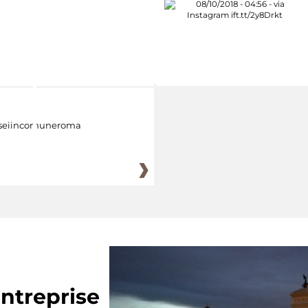
eiincomuneroma
ntreprise