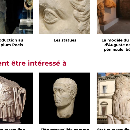
roduction au
Les statues
La modèle du
plum Pacis
d’Auguste da
péninsule ib
t être intéressé à
ue masculine
Tête retravaillée comme
Statue masculin