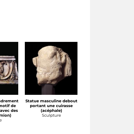
adrement
Statue masculine debout
Socle de statue avec
motif de
portant une cuirasse
inscription de Drusus
 avec des
(acéphale)
Sculpture
emion)
Sculpture
e