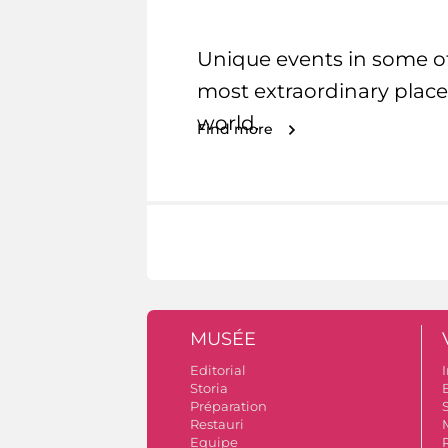
Unique events in some o
most extraordinary place
world.
Find more
MUSÉE
Editorial
I
Storia
Préparation
S
Restauri
Equipe