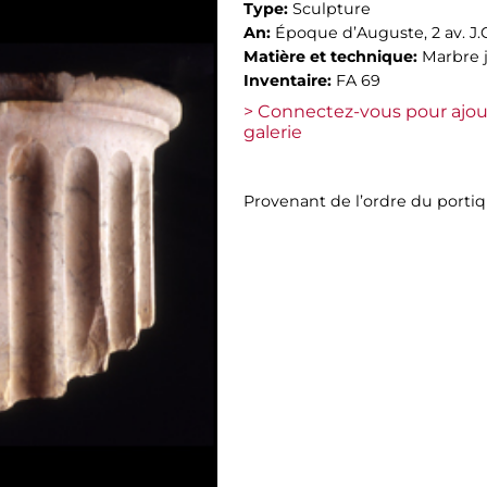
Type:
Sculpture
An:
Époque d’Auguste, 2 av. J.C
Matière et technique:
Marbre 
Inventaire:
FA 69
> Connectez-vous pour ajou
galerie
Provenant de l’ordre du port