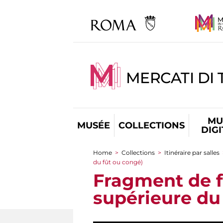
MERCATI DI 
MU
MUSÉE
COLLECTIONS
DIG
Home
>
Collections
>
Itinéraire par salles
You are here
du fût ou congé)
Fragment de f
supérieure du