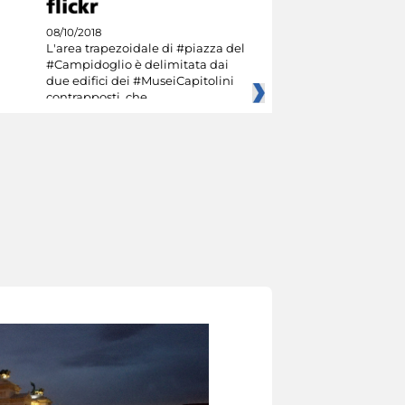
08/10/2018
L'area trapezoidale di #piazza del
#Campidoglio è delimitata dai
due edifici dei #MuseiCapitolini
contrapposti, che