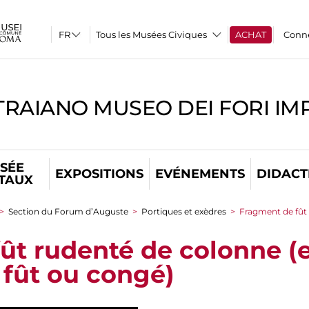
Tous les Musées Civiques
ACHAT
Conn
TRAIANO MUSEO DEI FORI IM
SÉE
EXPOSITIONS
EVÉNEMENTS
DIDACT
ITAUX
>
Section du Forum d’Auguste
>
Portiques et exèdres
>
Fragment de fût 
ût rudenté de colonne (
 fût ou congé)