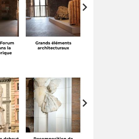
 Forum
Grands éléments
Portiques et exèdres
ns la
architecturaux
érique
e debout
Recomposition de
Recomposition d’une