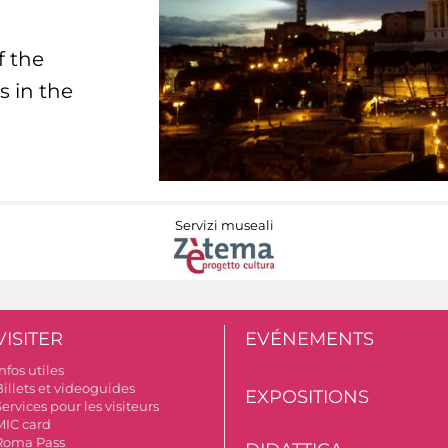
f the
s in the
Servizi museali
VISITER
EVÉNEMENTS
nfos utiles
Billets et videoguides
EXPOSITIONS
ervices pour les visiteurs
MIC card
Roma Pass