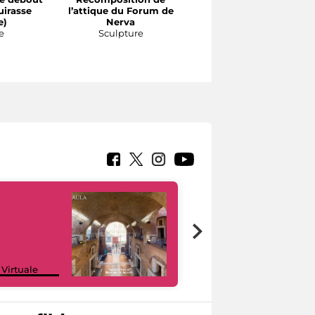
uirasse
l’attique du Forum de
partition de l’ordre
e)
Nerva
attique des portiques d
e
Sculpture
Forum d’Auguste
Sculpture
Google Arts &
 Virtuale
Culture