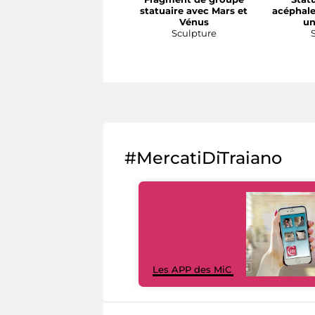
statuaire avec Mars et
acéphale
Vénus
un
Sculpture
#MercatiDiTraiano
Les APP des MiC