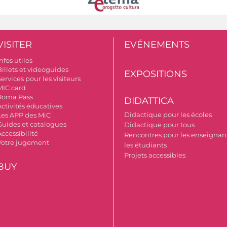
VISITER
EVÉNEMENTS
nfos utiles
Billets et videoguides
EXPOSITIONS
ervices pour les visiteurs
MIC card
Roma Pass
DIDATTICA
Activités éducatives
Didactique pour les écoles
Les APP des MiC
Guides et catalogues
Didactique pour tous
ccessibilité
Rencontres pour les enseignant
Votre jugement
les étudiants
Projets accessibles
BUY