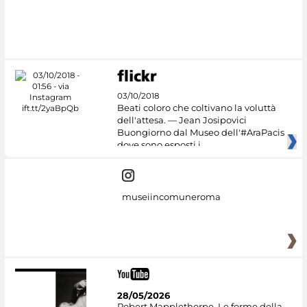
03/10/2018
Beati coloro che coltivano la voluttà
dell'attesa. — Jean Josipovici
Buongiorno dal Museo dell'#AraPacis
dove sono esposti i
museiincomuneroma
28/05/2026
Robert Mapplethorpe. Le forme della