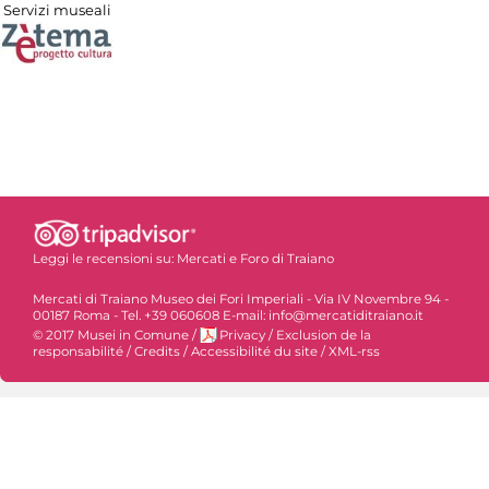
Servizi museali
Leggi le recensioni su:
Mercati e Foro di Traiano
Mercati di Traiano Museo dei Fori Imperiali - Via IV Novembre 94 -
00187 Roma - Tel. +39 060608 E-mail: info@mercatiditraiano.it
© 2017 Musei in Comune
/
Privacy
/
Exclusion de la
responsabilité
/
Credits
/
Accessibilité du site
/
XML-rss