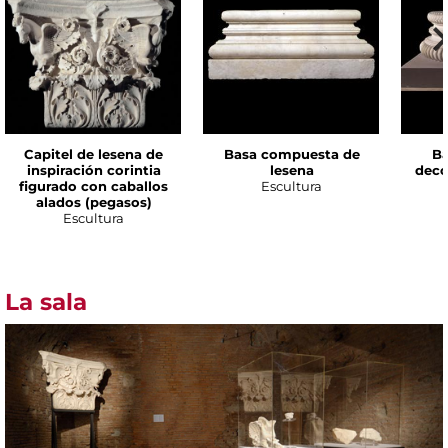
Capitel de lesena de
Basa compuesta de
B
inspiración corintia
lesena
deco
figurado con caballos
Escultura
alados (pegasos)
Escultura
La sala