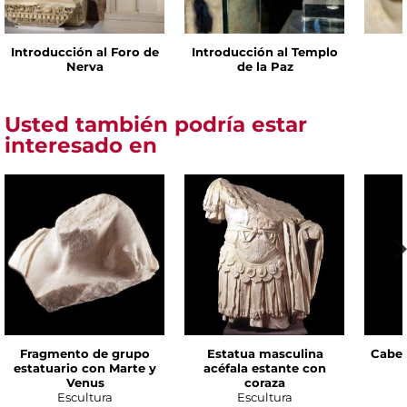
Introducción al Foro de
Introducción al Templo
Nerva
de la Paz
Usted también podría estar
interesado en
Fragmento de grupo
Estatua masculina
Cabez
estatuario con Marte y
acéfala estante con
Venus
coraza
Escultura
Escultura