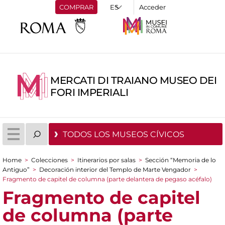
COMPRAR
Acceder
MERCATI DI TRAIANO MUSEO DEI
FORI IMPERIALI
TODOS LOS MUSEOS CÍVICOS
Home
>
Colecciones
>
Itinerarios por salas
>
Sección “Memoria de lo
You are here
Antiguo”
>
Decoración interior del Templo de Marte Vengador
>
Fragmento de capitel de columna (parte delantera de pegaso acéfalo)
Fragmento de capitel
de columna (parte