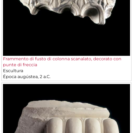
Frammento di fusto di colonna scanalato, decorato con
punte di freccia
Escultura
Época augústea, 2 a.C.