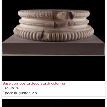
Base composita decorata di colonna
Escultura
Época augústea, 2 a.C.