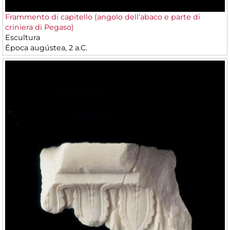
Frammento di capitello (angolo dell’abaco e parte di
criniera di Pegaso)
Escultura
Época augústea, 2 a.C.