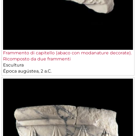
Frammento di capitello (abaco con modanature decorate).
Ricomposto da due frammenti
Escultura
Época augústea, 2 a.C.