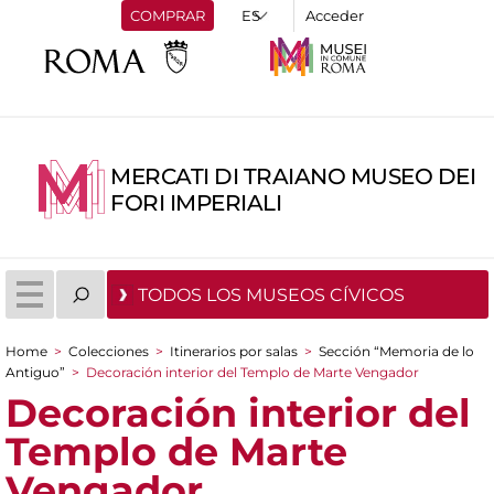
COMPRAR
Acceder
MERCATI DI TRAIANO MUSEO DEI
FORI IMPERIALI
TODOS LOS MUSEOS CÍVICOS
Home
>
Colecciones
>
Itinerarios por salas
>
Sección “Memoria de lo
You are here
Antiguo”
>
Decoración interior del Templo de Marte Vengador
Decoración interior del
Templo de Marte
Vengador