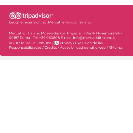
Leggi le recensioni su:
Mercati e Foro di Traiano
Mercati di Traiano Museo dei Fori Imperiali - Via IV Novembre 94 -
00187 Roma - Tel. +39 060608 E-mail: info@mercatiditraiano.it
© 2017 Musei in Comune
/
Privacy
/
Exclusiòn de las
Responsabilidades
/
Credits
/
Accesibilidad del sitio web
/
XML-rss