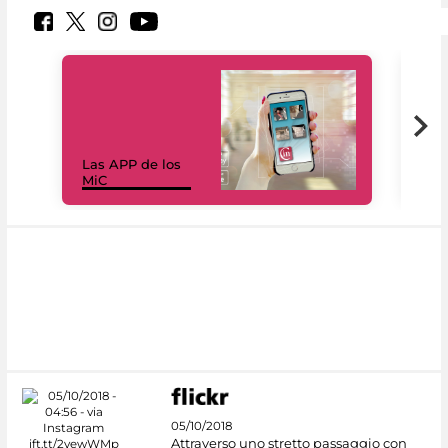
Las APP de los
I Mi
MiC
net
05/10/2018
Attraverso uno stretto passaggio con