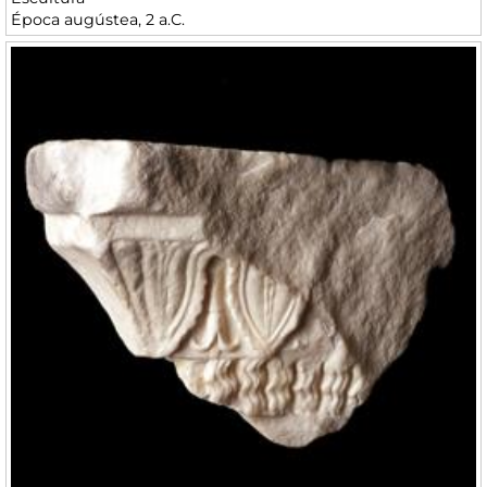
Época augústea, 2 a.C.