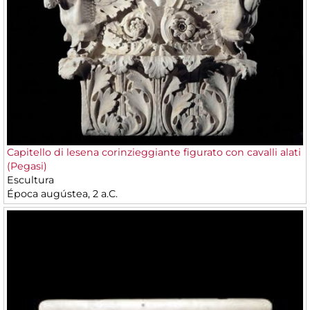
Capitello di lesena corinzieggiante figurato con cavalli alati
(Pegasi)
Escultura
Época augústea, 2 a.C.