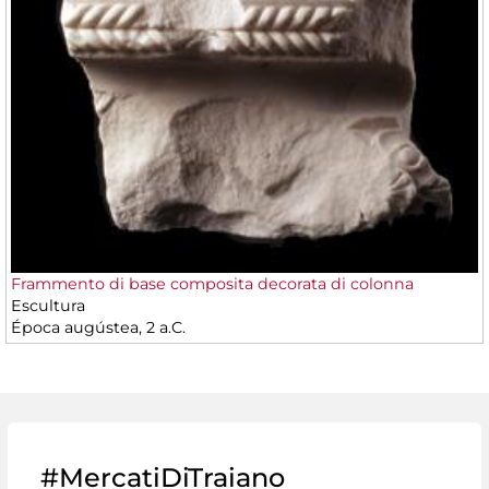
Frammento di base composita decorata di colonna
Escultura
Época augústea, 2 a.C.
#MercatiDiTraiano