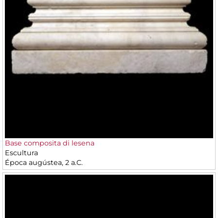
Base composita di lesena
Escultura
Época augústea, 2 a.C.