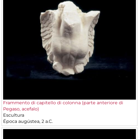
Frammento di capitello di colonna (parte anteriore di
Pegaso, acefalo)
Escultura
Época augústea, 2 a.C.