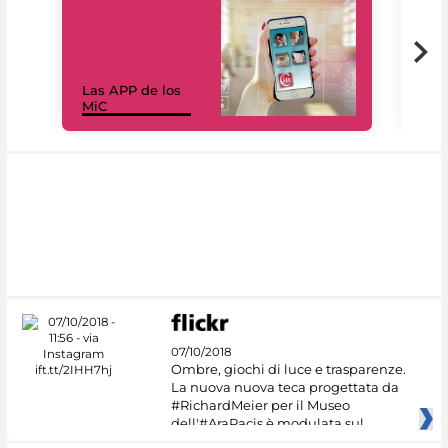
Las APP de los
I Mi
MiC
net
07/10/2018
Ombre, giochi di luce e trasparenze.
La nuova nuova teca progettata da
#RichardMeier per il Museo
dell'#AraPacis è modulata sul