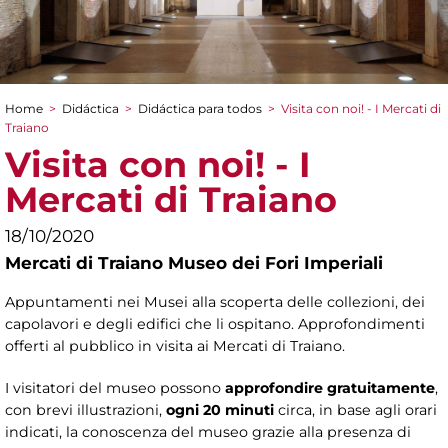
Home
>
Didáctica
>
Didáctica para todos
>
Visita con noi! - I Mercati di
You are here
Traiano
Visita con noi! - I
Mercati di Traiano
18/10/2020
Mercati di Traiano Museo dei Fori Imperiali
Appuntamenti nei Musei alla scoperta delle collezioni, dei
capolavori e degli edifici che li ospitano. Approfondimenti
offerti al pubblico in visita ai Mercati di Traiano.
I visitatori del museo possono
approfondire gratuitamente
,
con brevi illustrazioni,
ogni 20 minuti
circa, in base agli orari
indicati, la conoscenza del museo grazie alla presenza di