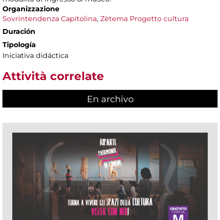
Organizzazione
Sovrintendenza Capitolina
,
Zètema Progetto cultura
Duración
Tipología
Iniciativa didáctica
Attività correlate
En archivo