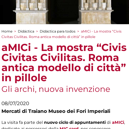
Home
>
Didáctica
>
Didáctica para todos
>
aMICi - La mostra “Civis
You are here
Civitas Civilitas. Roma antica modello di città” in pillole
aMICi - La mostra “Civis
Civitas Civilitas. Roma
antica modello di città”
in pillole
Gli archi, nuova invenzione
08/07/2020
Mercati di Traiano Museo dei Fori Imperiali
La visita fa parte del
nuovo ciclo di appuntamenti
di
aMICi
,
dedicate ai possessori della
MIC card
, per conoscere