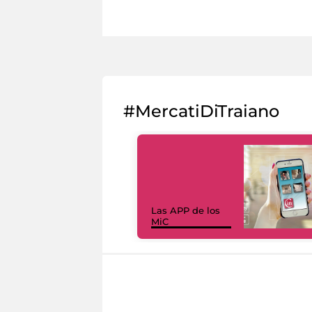
#MercatiDiTraiano
Las APP de los
MiC