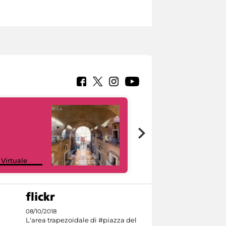
Google Arts &
 Virtuale
Culture
08/10/2018
L'area trapezoidale di #piazza del