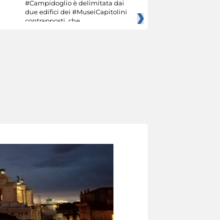
#Campidoglio è delimitata dai
due edifici dei #MuseiCapitolini
contrapposti, che