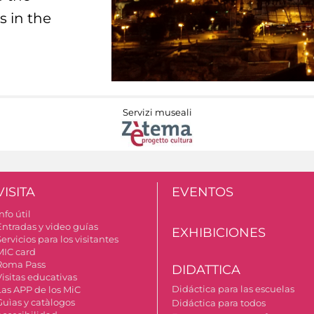
s in the
Servizi museali
VISITA
EVENTOS
nfo útil
Entradas y video guías
EXHIBICIONES
ervicios para los visitantes
MIC card
Roma Pass
DIDATTICA
Visitas educativas
Didáctica para las escuelas
Las APP de los MiC
Guìas y catàlogos
Didáctica para todos