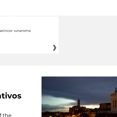
eiincomuneroma
tivos
f the