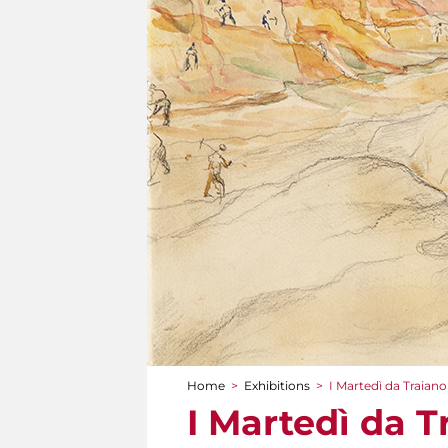
Home
>
Exhibitions
>
I Martedì da Traiano
You are here
I Martedì da T