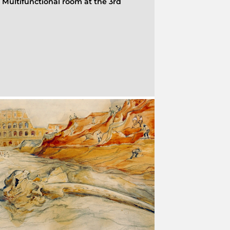
-
Multifunctional room at the 3rd