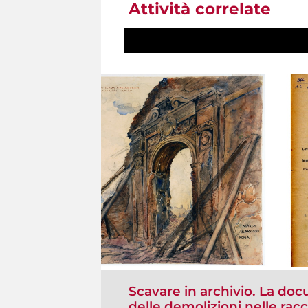
Attività correlate
Scavare in archivio. La doc
delle demolizioni nelle rac