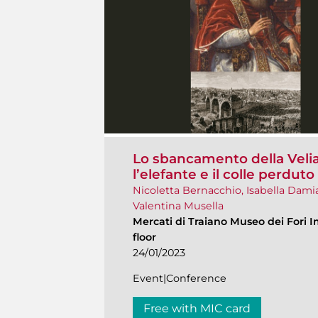
Lo sbancamento della Velia 
l’elefante e il colle perduto
Nicoletta Bernacchio, Isabella Dami
Valentina Musella
Mercati di Traiano Museo dei Fori I
floor
24/01/2023
Event|Conference
Free with MIC card