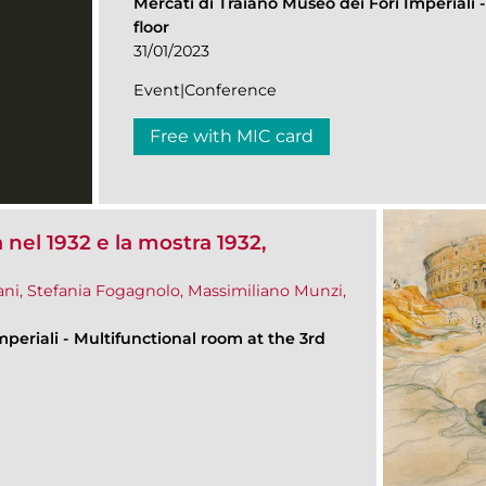
Mercati di Traiano Museo dei Fori Imperiali
floor
31/01/2023
Event|Conference
Free with MIC card
nel 1932 e la mostra 1932,
ani, Stefania Fogagnolo, Massimiliano Munzi,
mperiali
-
Multifunctional room at the 3rd