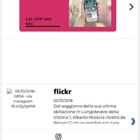
Les APP des
Les
MiC
rés
05/10/2018
Dal soggiorno della sua ultima
abitazione in Lungotevere della
Vittoria 1, Alberto Moravia ritratto da
Renato Guttuso sembra scrutare