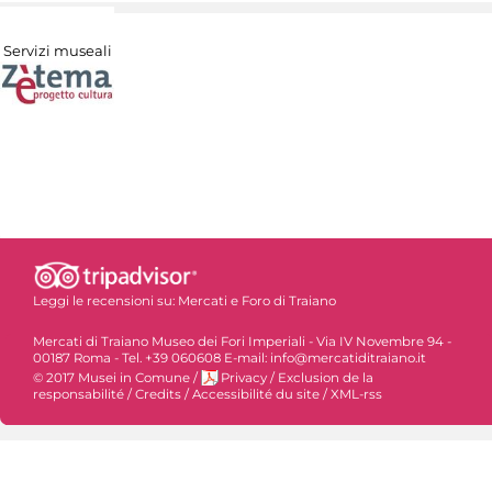
Servizi museali
Leggi le recensioni su:
Mercati e Foro di Traiano
Mercati di Traiano Museo dei Fori Imperiali - Via IV Novembre 94 -
00187 Roma - Tel. +39 060608 E-mail: info@mercatiditraiano.it
© 2017 Musei in Comune
/
Privacy
/
Exclusion de la
responsabilité
/
Credits
/
Accessibilité du site
/
XML-rss