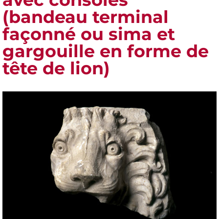
(bandeau terminal
façonné ou sima et
gargouille en forme de
tête de lion)