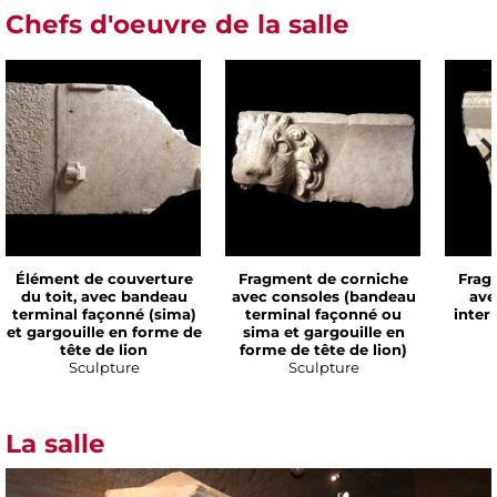
Chefs d'oeuvre de la salle
Élément de couverture
Fragment de corniche
Frag
du toit, avec bandeau
avec consoles (bandeau
ave
terminal façonné (sima)
terminal façonné ou
inter
et gargouille en forme de
sima et gargouille en
tête de lion
forme de tête de lion)
Sculpture
Sculpture
La salle