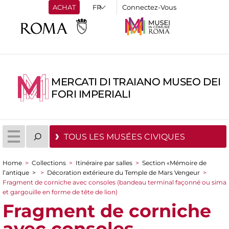
ACHAT
Connectez-Vous
MERCATI DI TRAIANO MUSEO DEI
FORI IMPERIALI
TOUS LES MUSÉES CIVIQUES
Home
>
Collections
>
Itinéraire par salles
>
Section «Mémoire de
You are here
l’antique
>
>
Décoration extérieure du Temple de Mars Vengeur
>
Fragment de corniche avec consoles (bandeau terminal façonné ou sima
et gargouille en forme de tête de lion)
Fragment de corniche
avec consoles