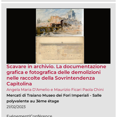
Scavare in archivio. La documentazione
grafica e fotografica delle demolizioni
nelle raccolte della Sovrintendenza
Capitolina
Angela Maria D’Amelio e Maurizio Ficari Paola Chini
Mercati di Traiano Museo dei Fori Imperiali
-
Salle
polyvalente au 3ème étage
21/02/2023
Evénement|Conférence