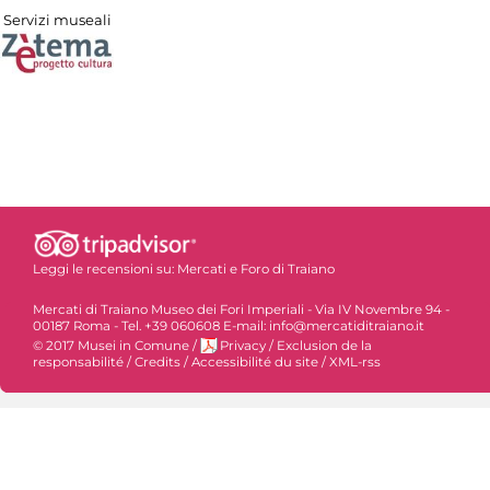
Servizi museali
Leggi le recensioni su:
Mercati e Foro di Traiano
Mercati di Traiano Museo dei Fori Imperiali - Via IV Novembre 94 -
00187 Roma - Tel. +39 060608 E-mail: info@mercatiditraiano.it
© 2017 Musei in Comune
/
Privacy
/
Exclusion de la
responsabilité
/
Credits
/
Accessibilité du site
/
XML-rss