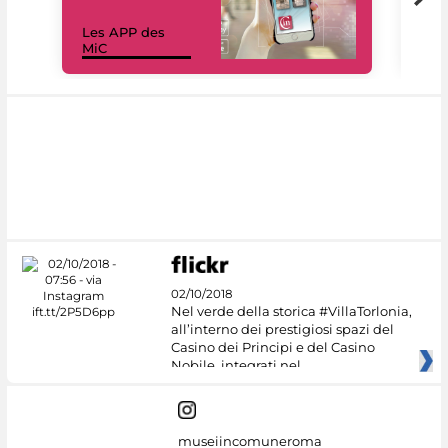
Les APP des
Les
MiC
rés
02/10/2018
Nel verde della storica #VillaTorlonia,
all’interno dei prestigiosi spazi del
Casino dei Principi e del Casino
Nobile, integrati nel
museiincomuneroma