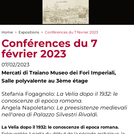
Home
>
Expositions
>
Conférences du 7 février 2023
You are here
Conférences du 7
février 2023
07/02/2023
Mercati di Traiano Museo dei Fori Imperiali,
Salle polyvalente au 3ème étage
Stefania Fogagnolo:
La Velia dopo il 1932: le
conoscenze di epoca romana.
Angela Napoletano:
Le preesistenze medievali
nell'area di Palazzo Silvestri Rivaldi.
La Velia dopo il 1932: le conoscenze di epoca romana.
Fréquentée à partir du début de la période archaïque, la