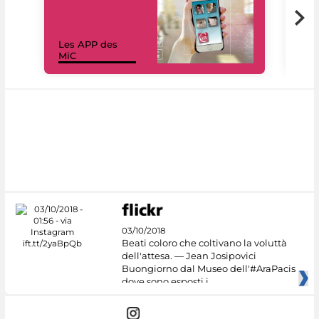
Les APP des
Les
MiC
rés
03/10/2018
Beati coloro che coltivano la voluttà
dell'attesa. — Jean Josipovici
Buongiorno dal Museo dell'#AraPacis
dove sono esposti i