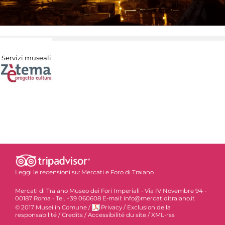
Servizi museali
Leggi le recensioni su:
Mercati e Foro di Traiano
Mercati di Traiano Museo dei Fori Imperiali - Via IV Novembre 94 -
00187 Roma - Tel. +39 060608 E-mail: info@mercatiditraiano.it
© 2017 Musei in Comune
/
Privacy
/
Exclusion de la
responsabilité
/
Credits
/
Accessibilité du site
/
XML-rss