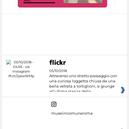
MiC
rés
05/10/2018
Attraverso uno stretto passaggio con
una curiosa loggetta chiusa da una
bella vetrata a tortiglioni, si giunge
all'ultima stanza della
museiincomuneroma