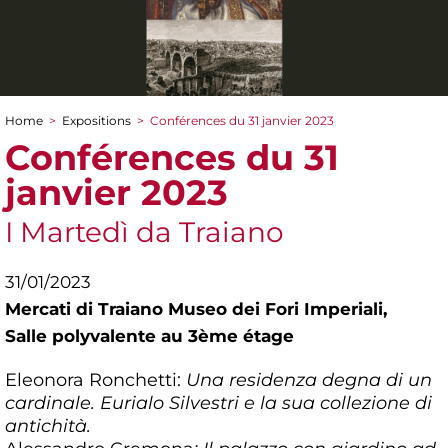
Home
>
Expositions
>
Conférences du 31 janvier 2023
You are here
Conférences du 31
janvier 2023
I Martedì da Traiano
31/01/2023
Mercati di Traiano Museo dei Fori Imperiali,
Salle polyvalente au 3ème étage
Eleonora Ronchetti:
Una residenza degna di un
cardinale. Eurialo Silvestri e la sua collezione di
antichità.