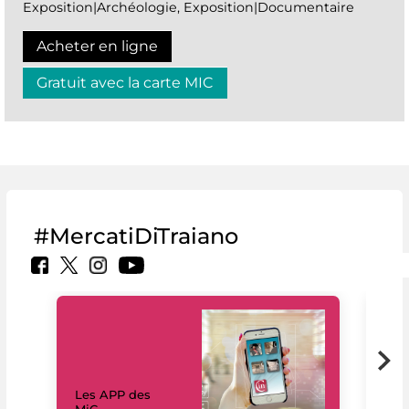
Exposition|Archéologie, Exposition|Documentaire
Acheter en ligne
Gratuit avec la carte MIC
#MercatiDiTraiano
Les APP des
Les