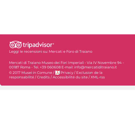
Leggi le recensioni su:
Mercati e Foro di Traiano
Mercati di Traiano Museo dei Fori Imperiali - Via IV Novembre 94 -
00187 Roma - Tel. +39 060608 E-mail: info@mercatiditraiano.it
© 2017 Musei in Comune
/
Privacy
/
Exclusion de la
responsabilité
/
Credits
/
Accessibilité du site
/
XML-rss