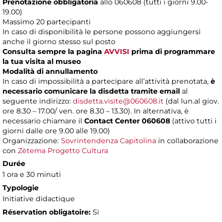
Prenotazione obbligatoria
allo 060608 (tutti i giorni 9.00-
19.00)
Massimo 20 partecipanti
In caso di disponibilità le persone possono aggiungersi
anche il giorno stesso sul posto
Consulta sempre la pagina
AVVISI
prima di programmare
la tua visita al museo
Modalità di annullamento
In caso di impossibilità a partecipare all’attività prenotata,
è
necessario comunicare la disdetta tramite email
al
seguente indirizzo:
disdetta.visite@060608.it
(dal lun.al giov.
ore 8.30 – 17.00/ ven. ore 8.30 – 13.30). In alternativa, è
necessario chiamare il
Contact Center 060608
(attivo tutti i
giorni dalle ore 9.00 alle 19.00)
Organizzazione:
Sovrintendenza Capitolina
in collaborazione
con
Zètema Progetto Cultura
Durée
1 ora e 30 minuti
Typologie
Initiative didactique
Réservation obligatoire:
Sì