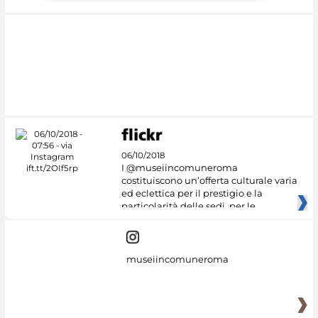
06/10/2018
I @museiincomuneroma
costituiscono un’offerta culturale varia
ed eclettica per il prestigio e la
particolarità delle sedi, per le
museiincomuneroma