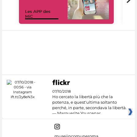
Les APP des
Les
MiC
rés
07/10/2018
Ho cercato la libertà più che la
potenza, e quest'ultima soltanto
perché, in parte, secondava la libertà.
— Marguerite Yourcenar
museiincomuneroma