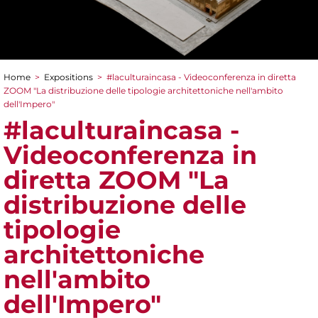
Home
>
Expositions
>
#laculturaincasa - Videoconferenza in diretta
You are here
ZOOM​ "La distribuzione delle tipologie architettoniche nell'ambito
dell'Impero"
#laculturaincasa -
Videoconferenza in
diretta ZOOM​ "La
distribuzione delle
tipologie
architettoniche
nell'ambito
dell'Impero"