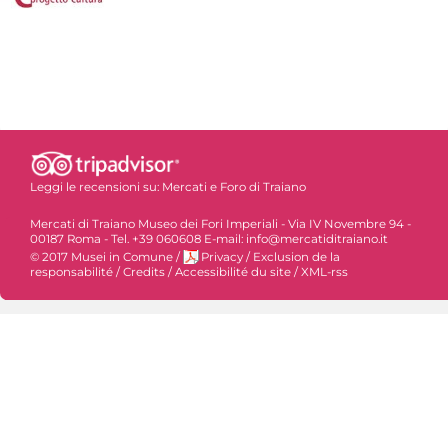
Leggi le recensioni su:
Mercati e Foro di Traiano
Mercati di Traiano Museo dei Fori Imperiali - Via IV Novembre 94 -
00187 Roma - Tel. +39 060608 E-mail: info@mercatiditraiano.it
© 2017 Musei in Comune
/
Privacy
/
Exclusion de la
responsabilité
/
Credits
/
Accessibilité du site
/
XML-rss