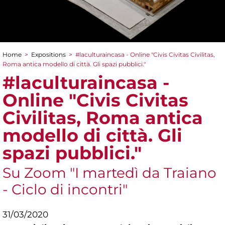
Home
>
Expositions
>
#laculturaincasa - Online "Civis Civitas Civilitas,
You are here
Roma antica modello di città. Gli spazi pubblici."
#laculturaincasa -
Online "Civis Civitas
Civilitas, Roma antica
modello di città. Gli
spazi pubblici."
Su Zoom "I martedì da Traiano
- Ciclo di incontri"
31/03/2020