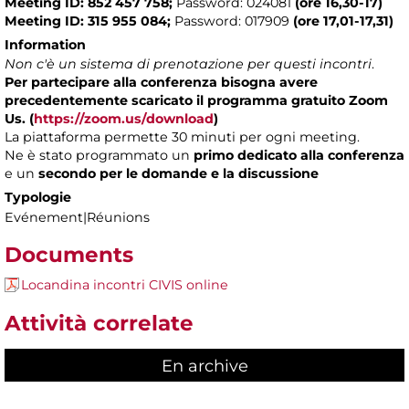
Meeting ID: 852 457 758;
Password: 024081
(ore 16,30-17)
Meeting ID: 315 955 084;
Password: 017909
(ore 17,01-17,31)
Information
Non c'è un sistema di prenotazione per questi incontri
.
Per partecipare alla conferenza bisogna avere
precedentemente scaricato il programma gratuito Zoom
Us. (
https://zoom.us/download
)
La piattaforma permette 30 minuti per ogni meeting.
Ne è stato programmato un
primo dedicato alla conferenza
e un
secondo per le domande e la discussione
Typologie
Evénement|Réunions
Documents
Locandina incontri CIVIS online
Attività correlate
En archive