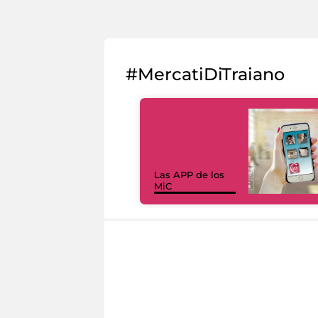
#MercatiDiTraiano
Las APP de los
MiC