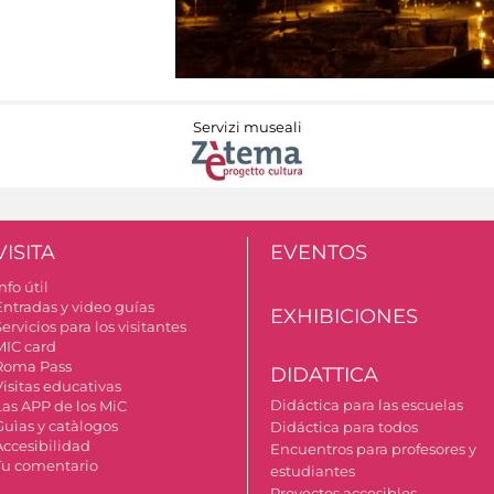
Servizi museali
VISITA
EVENTOS
nfo útil
Entradas y video guías
EXHIBICIONES
ervicios para los visitantes
MIC card
Roma Pass
DIDATTICA
Visitas educativas
Didáctica para las escuelas
Las APP de los MiC
Guìas y catàlogos
Didáctica para todos
Accesibilidad
Encuentros para profesores y
Tu comentario
estudiantes
Proyectos accesibles