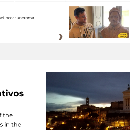
eiincomuneroma
tivos
f the
s in the