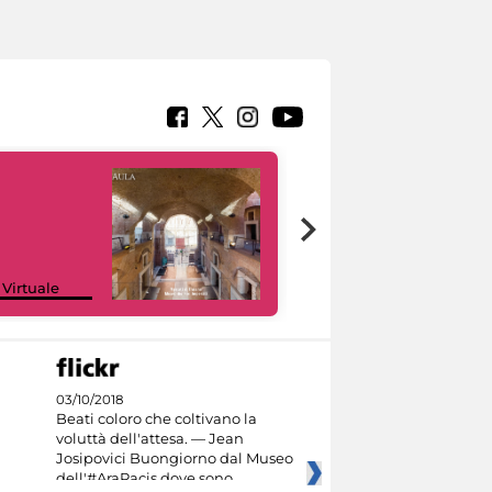
Google Arts &
 Virtuale
Culture
03/10/2018
Beati coloro che coltivano la
voluttà dell'attesa. — Jean
Josipovici Buongiorno dal Museo
dell'#AraPacis dove sono