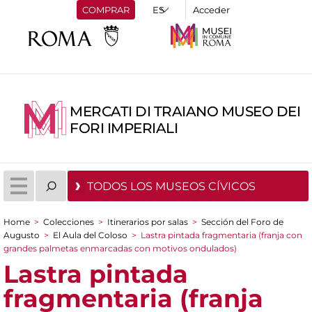
COMPRAR
Acceder
MERCATI DI TRAIANO MUSEO DEI
FORI IMPERIALI
TODOS LOS MUSEOS CÍVICOS
Home
>
Colecciones
>
Itinerarios por salas
>
Sección del Foro de
You are here
Augusto
>
El Aula del Coloso
>
Lastra pintada fragmentaria (franja con
grandes palmetas enmarcadas con motivos ondulados)
Lastra pintada
fragmentaria (franja