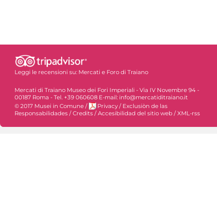
Leggi le recensioni su:
Mercati e Foro di Traiano
Mercati di Traiano Museo dei Fori Imperiali - Via IV Novembre 94 -
00187 Roma - Tel. +39 060608 E-mail: info@mercatiditraiano.it
© 2017 Musei in Comune
/
Privacy
/
Exclusiòn de las
Responsabilidades
/
Credits
/
Accesibilidad del sitio web
/
XML-rss