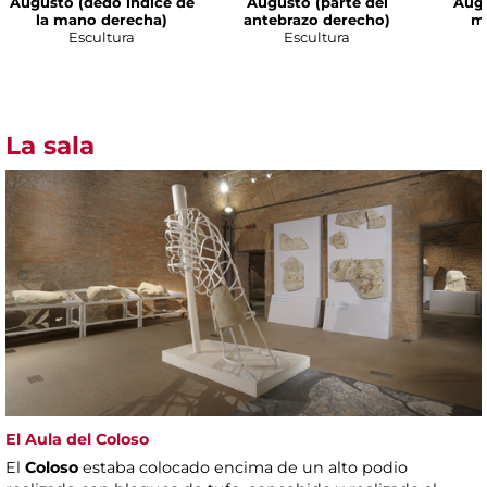
Augusto (dedo índice de
Augusto (parte del
Augu
la mano derecha)
antebrazo derecho)
m
Escultura
Escultura
La sala
El Aula del Coloso
El
Coloso
estaba colocado encima de un alto podio