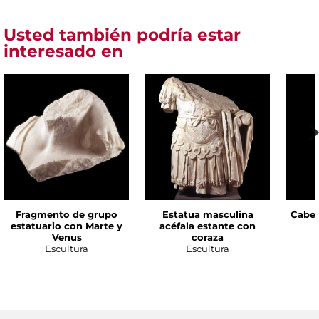
Usted también podría estar
interesado en
Fragmento de grupo
Estatua masculina
Cabez
estatuario con Marte y
acéfala estante con
Venus
coraza
Escultura
Escultura