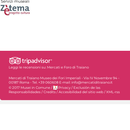
Servizi museali
Leggi le recensioni su:
Mercati e Foro di Traiano
Mercati di Traiano Museo dei Fori Imperiali - Via IV Novembre 94 -
00187 Roma - Tel. +39 060608 E-mail: info@mercatiditraiano.it
© 2017 Musei in Comune
/
Privacy
/
Exclusiòn de las
Responsabilidades
/
Credits
/
Accesibilidad del sitio web
/
XML-rss