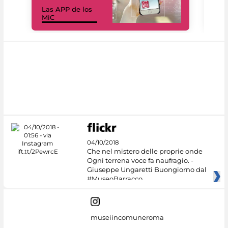
Las APP de los
I Mi
MiC
net
04/10/2018
Che nel mistero delle proprie onde
Ogni terrena voce fa naufragio. -
Giuseppe Ungaretti Buongiorno dal
#MuseoBarracco
museiincomuneroma