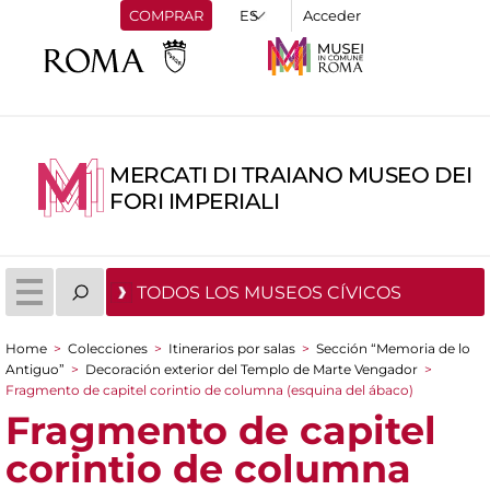
COMPRAR
Acceder
MERCATI DI TRAIANO MUSEO DEI
FORI IMPERIALI
TODOS LOS MUSEOS CÍVICOS
Home
>
Colecciones
>
Itinerarios por salas
>
Sección “Memoria de lo
You are here
Antiguo”
>
Decoración exterior del Templo de Marte Vengador
>
Fragmento de capitel corintio de columna (esquina del ábaco)
Fragmento de capitel
corintio de columna