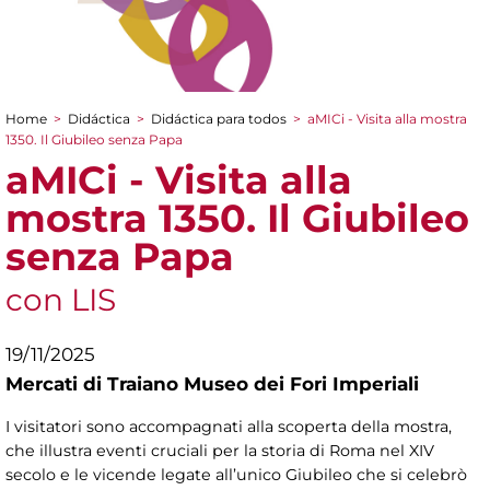
Home
>
Didáctica
>
Didáctica para todos
>
aMICi - Visita alla mostra
You are here
1350. Il Giubileo senza Papa
aMICi - Visita alla
mostra 1350. Il Giubileo
senza Papa
con LIS
19/11/2025
Mercati di Traiano Museo dei Fori Imperiali
I visitatori sono accompagnati alla scoperta della mostra,
che illustra eventi cruciali per la storia di Roma nel XIV
secolo e le vicende legate all’unico Giubileo che si celebrò