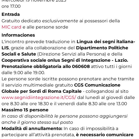
Mercoledì 19 novembre 2025
ore 17.00
Entrada
Gratuito dedicato
esclusivamente
ai possessori della
MIC card
e alle persone sorde
Informaciones
L'incontro prevede traduzione in
Lingua dei segni italiana-
LIS
, grazie alla collaborazione del
Dipartimento Politiche
Sociali e Salute
(Direzione Servizi alla Persona) e della
Cooperativa sociale onlus Segni di Integrazione - Lazio.
Prenotazione obbligatoria allo 060608
attivo tutti i giorni
dalle 9.00 alle 19.00.
Le persone sorde iscritte possono prenotare anche tramite
il servizio multimediale gratuito
CGS Comunicazione
Globale per Sordi di Roma Capitale
- collegandosi al sito
www.segnidiintegrazione.it/CGS/
dal lunedì al giovedì dalle
ore 8.30 alle ore 18.30 e il venerdì dalle 8.30 alle ore 13.00
Massimo 15 persone
In caso di disponibilità le persone possono aggiungersi
anche il giorno stesso sul posto
Modalità di annullamento:
In caso di impossibilità a
partecipare all’attività prenotata,
è necessario comunicare