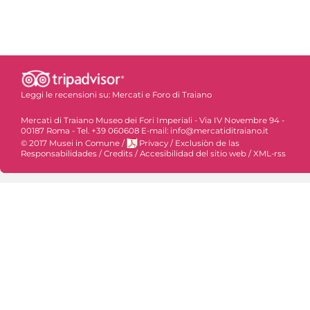
Leggi le recensioni su:
Mercati e Foro di Traiano
Mercati di Traiano Museo dei Fori Imperiali - Via IV Novembre 94 -
00187 Roma - Tel. +39 060608 E-mail: info@mercatiditraiano.it
© 2017 Musei in Comune
/
Privacy
/
Exclusiòn de las
Responsabilidades
/
Credits
/
Accesibilidad del sitio web
/
XML-rss