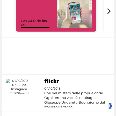
Las APP de los
I Mi
MiC
net
04/10/2018
Che nel mistero delle proprie onde
Ogni terrena voce fa naufragio. -
Giuseppe Ungaretti Buongiorno dal
#MuseoBarracco