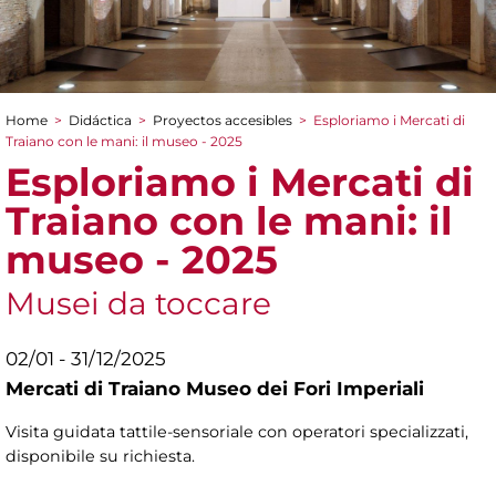
Home
>
Didáctica
>
Proyectos accesibles
>
Esploriamo i Mercati di
You are here
Traiano con le mani: il museo - 2025
Esploriamo i Mercati di
Traiano con le mani: il
museo - 2025
Musei da toccare
02/01 - 31/12/2025
Mercati di Traiano Museo dei Fori Imperiali
Visita guidata tattile-sensoriale con operatori specializzati,
disponibile su richiesta.