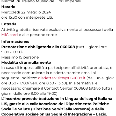
Mercati di Traiano Museo dei Fori Imperiali
Horario
Mercoledì 22 maggio 2024
ore 15.30 con interprete LIS.
Entrada
Attività gratuita riservata esclusivamente ai possessori della
MIC card
e alle persone sorde
Informaciones
Prenotazione obbligatoria allo 060608
(tutti i giorni ore
9.00 - 19.00).
Massimo 15 persone
Modalità di annullamento
In caso di impossibilità a partecipare all’attività prenotata, è
necessario comunicare la disdetta tramite email al
seguente indirizzo:
disdetta.visite@060608.it
(dal lun.al giov.
ore 8.30 - 17.00/ ven. ore 8.30 - 13.30). In alternativa, è
necessario chiamare il Contact Center 060608 (attivo tutti i
giorni dalle ore 9.00 alle 19.00)
L’incontro prevede traduzione in Lingua dei segni italiana-
LIS, grazie alla collaborazione del Dipartimento Politiche
Sociali e Salute (Direzione Servizi alla Persona) e della
Cooperativa sociale onlus Segni di Integrazione – Lazio.