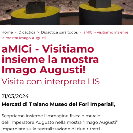
Home
>
Didáctica
>
Didáctica para todos
>
aMICi - Visitiamo insieme
You are here
la mostra Imago Augusti!
aMICi - Visitiamo
insieme la mostra
Imago Augusti!
Visita con interprete LIS
21/03/2024
Mercati di Traiano Museo dei Fori Imperiali,
Scopriamo insieme l’Immagine fisica e morale
dell’imperatore Augusto nella mostra “Imago Augusti”,
imperniata sulla teatralizzazione di due ritratti