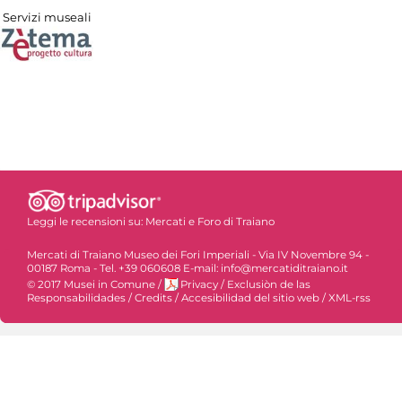
Servizi museali
Leggi le recensioni su:
Mercati e Foro di Traiano
Mercati di Traiano Museo dei Fori Imperiali - Via IV Novembre 94 -
00187 Roma - Tel. +39 060608 E-mail: info@mercatiditraiano.it
© 2017 Musei in Comune
/
Privacy
/
Exclusiòn de las
Responsabilidades
/
Credits
/
Accesibilidad del sitio web
/
XML-rss