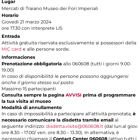
Lugar
Mercati di Traiano Museo dei Fori Imperiali
Horario
Giovedì 21 marzo 2024
ore 17.30 con interprete LIS
Entrada
Attività gratuita riservata esclusivamente ai possessori della
MIC card
e alle persone sorde.
Informaciones
Prenotazione obbligatoria
allo 060608 (tutti i giorni 9.00-
19.00)
In caso di disponibilità le persone possono aggiungersi
anche il giorno stesso sul posto
Massimo 15 partecipanti
Consulta sempre la pagina
AVVISI
prima di programmare
la tua visita al museo
Modalità di annullamento
In caso di impossibilità a partecipare all’attività prenotata,
è
necessario comunicare la disdetta tramite email
al
seguente indirizzo:
disdetta.visite@060608.it
(dal lun.al giov.
ore 8.30 – 17.00/ ven. ore 8.30 – 13.30). In alternativa, è
necessario chiamare il
Contact Center 060608
(attivo tutti i