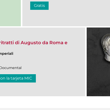
Gratis
itratti di Augusto da Roma e
mperiali
n|Documental
con la tarjeta MIC