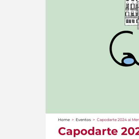
Home
>
Eventos
>
Capodarte 2024 ai Merc
You are here
Capodarte 202