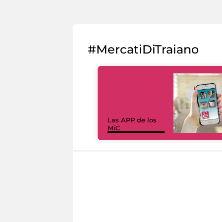
#MercatiDiTraiano
Las APP de los
MiC