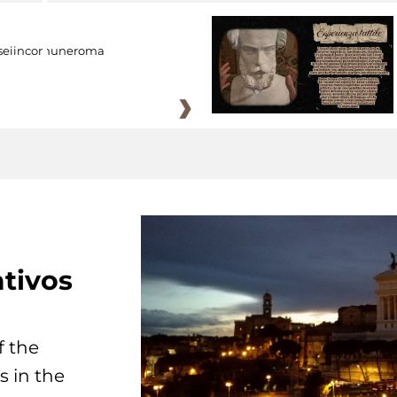
eiincomuneroma
tivos
f the
s in the