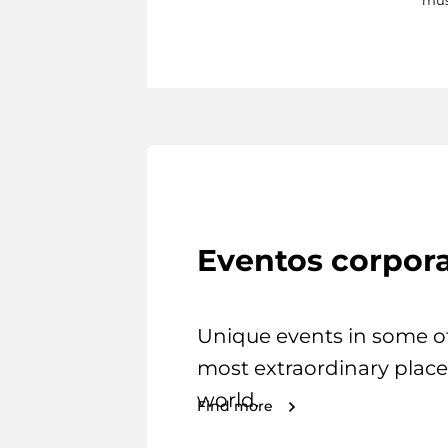
Eventos corpora
Unique events in some o
most extraordinary place
world.
Find more