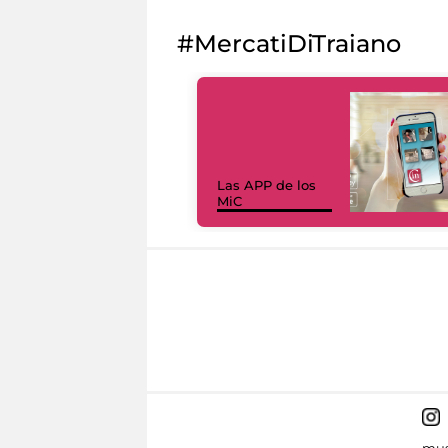
#MercatiDiTraiano
Las APP de los
MiC
mus