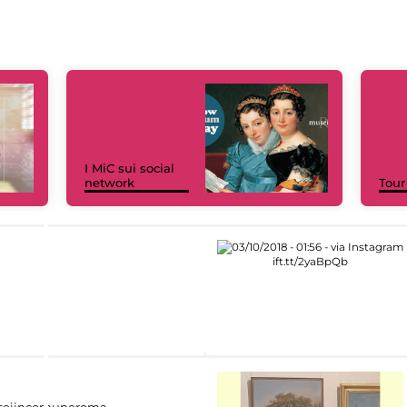
I MiC sui social
network
Tour
eiincomuneroma