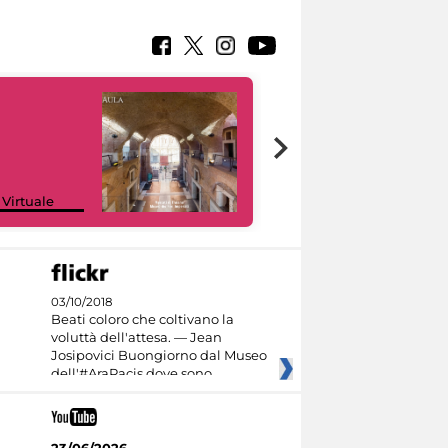
Google Arts &
 Virtuale
Culture
03/10/2018
Beati coloro che coltivano la
voluttà dell'attesa. — Jean
Josipovici Buongiorno dal Museo
dell'#AraPacis dove sono
23/06/2026