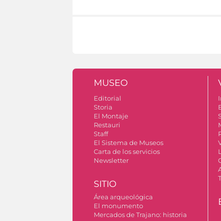
MUSEO
Editorial
I
Storia
El Montaje
S
Restauri
Staff
El Sistema de Museos
Carta de los servicios
Newsletter
SITIO
Área arqueológica
El monumento
Mercados de Trajano: historia