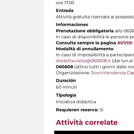
ore 17.00
Entrada
Attività gratuita riservata ai possess
Informaciones
Prenotazione obbligatoria
allo 06060
In caso di disponibilità le persone 
Consulta sempre la pagina
AVVISI
Modalità di annullamento
In caso di impossibilità a partecipare
disdetta.visite@060608.it
(dal lun.al
060608
(attivo tutti i giorni dalle or
Organizzazione:
Sovrintendenza Cap
Duración
60 minuti
Tipología
Iniciativa didáctica
Requieren reserva:
Sì
Attività correlate