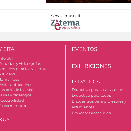
Servizi museali
VISITA
EVENTOS
nfo útil
Entradas y video guías
EXHIBICIONES
ervicios para los visitantes
MIC card
Roma Pass
DIDATTICA
Visitas educativas
Didáctica para las escuelas
Las APP de los MiC
Guìas y catàlogos
Didáctica para todos
Accesibilidad
Encuentros para profesores y
Tu comentario
estudiantes
Proyectos accesibles
BUY