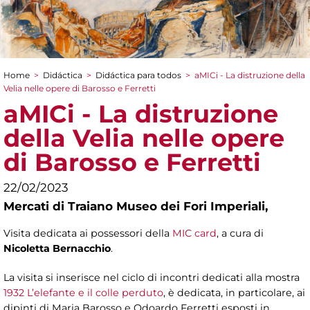
Home
>
Didáctica
>
Didáctica para todos
>
aMICi - La distruzione della
You are here
Velia nelle opere di Barosso e Ferretti
aMICi - La distruzione
della Velia nelle opere
di Barosso e Ferretti
22/02/2023
Mercati di Traiano Museo dei Fori Imperiali,
Visita dedicata ai possessori della
MIC card
, a cura di
Nicoletta Bernacchio
.
La visita si inserisce nel ciclo di incontri dedicati alla mostra
1932 L’elefante e il colle perduto
, è dedicata, in particolare, ai
dipinti di Maria Barosso e Odoardo Ferretti esposti in