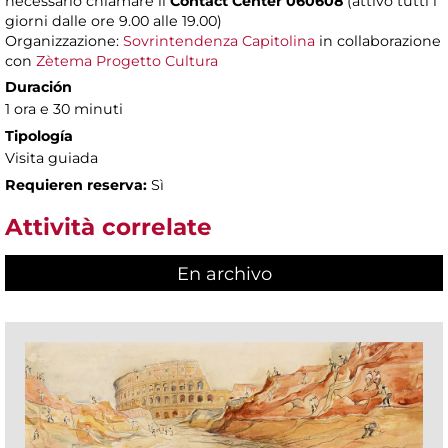
necessario chiamare il
Contact Center 060608
(attivo tutti i
giorni dalle ore 9.00 alle 19.00)
Organizzazione:
Sovrintendenza Capitolina
in collaborazione
con
Zètema Progetto Cultura
Duración
1 ora e 30 minuti
Tipología
Visita guiada
Requieren reserva:
Sì
Attività correlate
En archivo