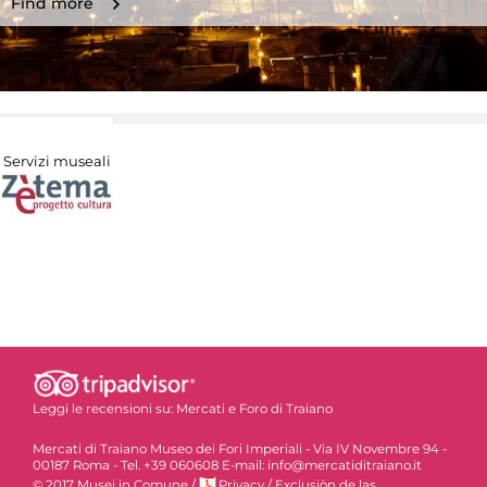
Find more
Servizi museali
Leggi le recensioni su:
Mercati e Foro di Traiano
Mercati di Traiano Museo dei Fori Imperiali - Via IV Novembre 94 -
00187 Roma - Tel. +39 060608 E-mail: info@mercatiditraiano.it
© 2017 Musei in Comune
/
Privacy
/
Exclusiòn de las