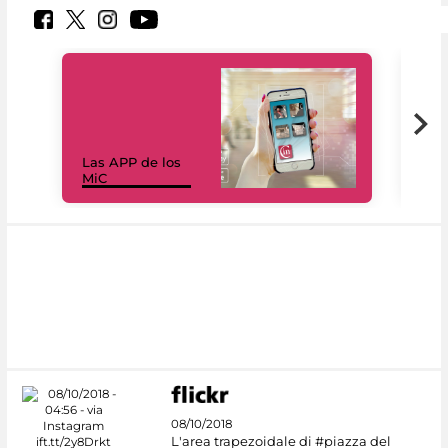
Las APP de los
I Mi
MiC
net
08/10/2018
L'area trapezoidale di #piazza del