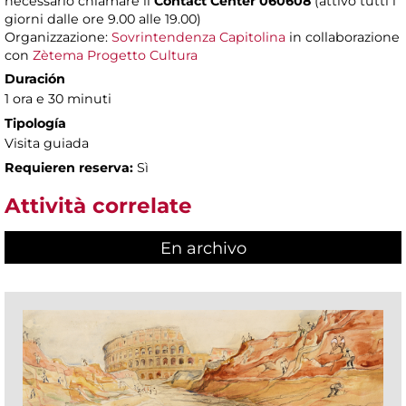
necessario chiamare il
Contact Center 060608
(attivo tutti i
giorni dalle ore 9.00 alle 19.00)
Organizzazione:
Sovrintendenza Capitolina
in collaborazione
con
Zètema Progetto Cultura
Duración
1 ora e 30 minuti
Tipología
Visita guiada
Requieren reserva:
Sì
Attività correlate
En archivo