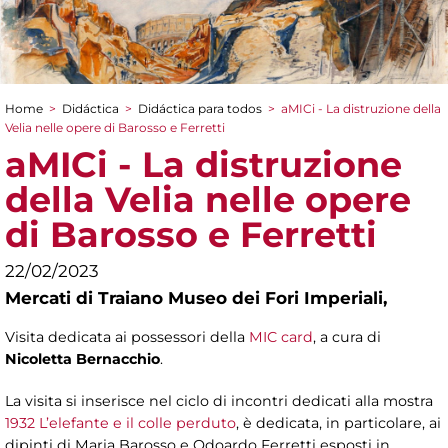
Home
>
Didáctica
>
Didáctica para todos
>
aMICi - La distruzione della
You are here
Velia nelle opere di Barosso e Ferretti
aMICi - La distruzione
della Velia nelle opere
di Barosso e Ferretti
22/02/2023
Mercati di Traiano Museo dei Fori Imperiali,
Visita dedicata ai possessori della
MIC card
, a cura di
Nicoletta Bernacchio
.
La visita si inserisce nel ciclo di incontri dedicati alla mostra
1932 L’elefante e il colle perduto
, è dedicata, in particolare, ai
dipinti di Maria Barosso e Odoardo Ferretti esposti in