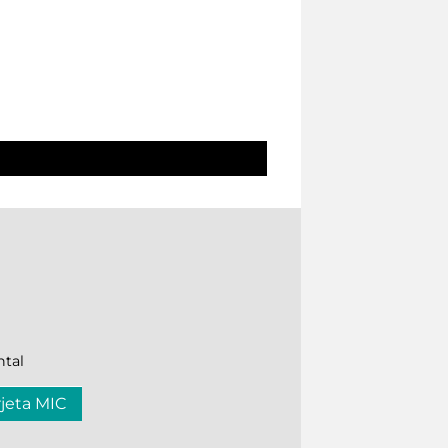
ntal
rjeta MIC