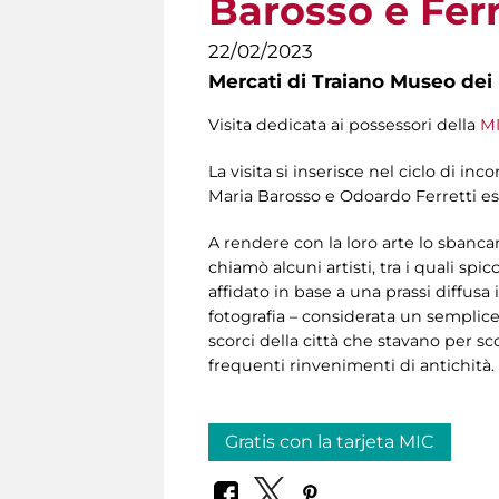
Barosso e Ferr
22/02/2023
Mercati di Traiano Museo dei 
Visita dedicata ai possessori della
MI
La visita si inserisce nel ciclo di inc
Maria Barosso e Odoardo Ferretti es
A rendere con la loro arte lo sbancam
chiamò alcuni artisti, tra i quali sp
affidato in base a una prassi diffusa
fotografia – considerata un semplic
scorci della città che stavano per sc
frequenti rinvenimenti di antichità.
Gratis con la tarjeta MIC