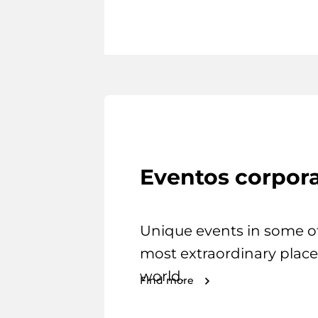
Eventos corpora
Unique events in some o
most extraordinary place
world.
Find more