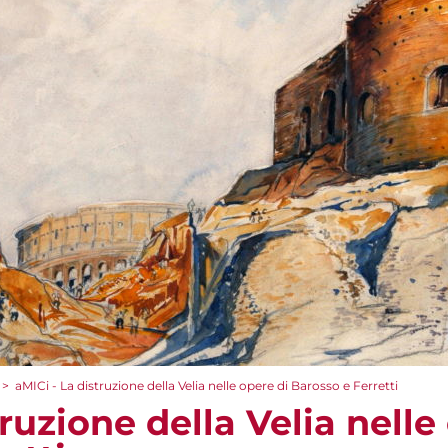
>
aMICi - La distruzione della Velia nelle opere di Barosso e Ferretti
truzione della Velia nelle