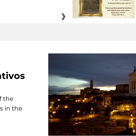
tivos
f the
s in the