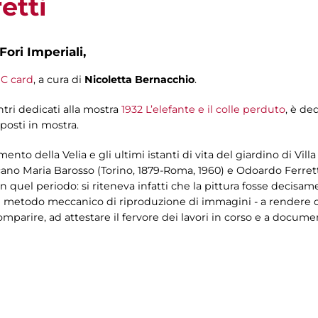
etti
Fori Imperiali,
C card
, a cura di
Nicoletta Bernacchio
.
ontri dedicati alla mostra
1932 L’elefante e il colle perduto
, è ded
posti in mostra.
ento della Velia e gli ultimi istanti di vita del giardino di Vill
iccano Maria Barosso (Torino, 1879-Roma, 1960) e Odoardo Ferretti
 in quel periodo: si riteneva infatti che la pittura fosse decisa
e metodo meccanico di riproduzione di immagini - a rendere co
omparire, ad attestare il fervore dei lavori in corso e a docum