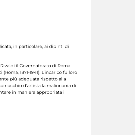
icata, in particolare, ai dipinti di
a Rivaldi il Governatorato di Roma
 (Roma, 1871-1941). L’incarico fu loro
mente più adeguata rispetto alla
n occhio d’artista la malinconia di
entare in maniera appropriata i