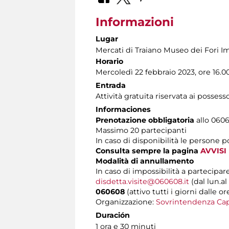
Informazioni
Lugar
Mercati di Traiano Museo dei Fori Im
Horario
Mercoledì 22 febbraio 2023, ore 16.0
Entrada
Attività gratuita riservata ai possess
Informaciones
Prenotazione obbligatoria
allo 06060
Massimo 20 partecipanti
In caso di disponibilità le persone 
Consulta sempre la pagina
AVVISI
Modalità di annullamento
In caso di impossibilità a partecipare
disdetta.visite@060608.it
(dal lun.al
060608
(attivo tutti i giorni dalle or
Organizzazione:
Sovrintendenza Cap
Duración
1 ora e 30 minuti