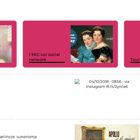
I MiC sui social
network
Tour
eiincomuneroma