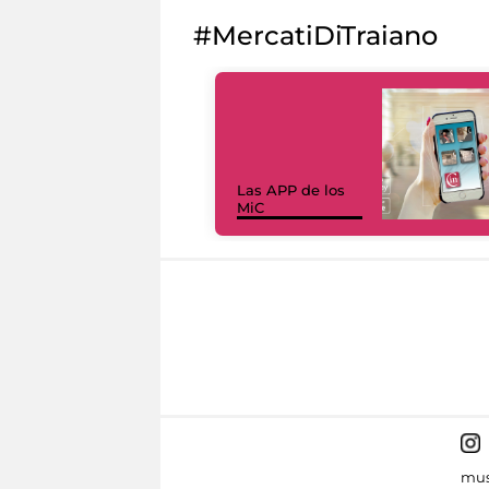
#MercatiDiTraiano
Las APP de los
MiC
mus