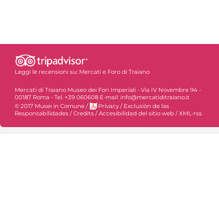
Leggi le recensioni su:
Mercati e Foro di Traiano
Mercati di Traiano Museo dei Fori Imperiali - Via IV Novembre 94 -
00187 Roma - Tel. +39 060608 E-mail: info@mercatiditraiano.it
© 2017 Musei in Comune
/
Privacy
/
Exclusiòn de las
Responsabilidades
/
Credits
/
Accesibilidad del sitio web
/
XML-rss