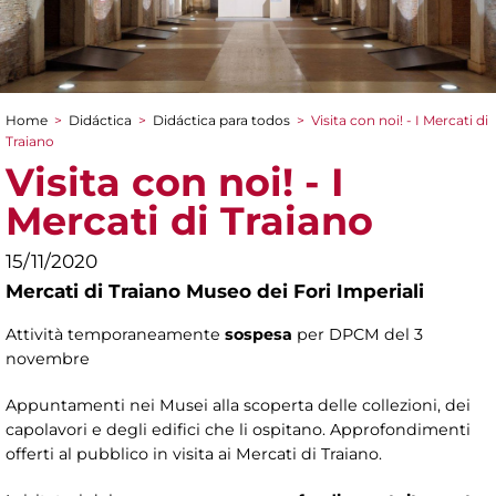
Home
>
Didáctica
>
Didáctica para todos
>
Visita con noi! - I Mercati di
You are here
Traiano
Visita con noi! - I
Mercati di Traiano
15/11/2020
Mercati di Traiano Museo dei Fori Imperiali
Attività temporaneamente
sospesa
per DPCM del 3
novembre
Appuntamenti nei Musei alla scoperta delle collezioni, dei
capolavori e degli edifici che li ospitano. Approfondimenti
offerti al pubblico in visita ai Mercati di Traiano.