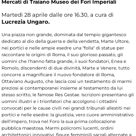
Mercati di Traiano Museo dei Fori Imperiali
Martedì 28 aprile dalle ore 16.30, a cura di
Lucrezia Ungaro.
Una piazza non grande, dominata dal tempio gigantesco
dedicato al dio della guerra e della vendetta, Marte Ultore,
nei portici e nelle ampie esedre una "folla" di statue per
raccontare le origini di Roma, il suo glorioso passato, gli
uomini che l'hanno fatta grande, ii suoi fondatori, Enea e
Romolo, discendenti di due divinità, Marte e Venere, tutto
concorre a magnificare il nuovo fondatore di Roma,
Ottaviano Augusto, che lascia così un testamento di marmi
preziosi ai contemporanei insieme al testamento da lui
stesso scritto, le famose Res Gestae. Iscrizioni presentano gli
uomini illustri e i trionfatori che accolgono i cittadini
convocati per le cause civili nei grandi tribunali allestiti nei
portici e nelle esedre: la giustizia, vero cuore amministrativo
dell'impero, trova nel Foro la sua prima collocazione
pubblica maestosa. Marmi policromi lucenti, ordini
architettonici innovativi, figure femminili sacrali alternate a