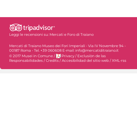
Leggi le recensioni su:
Mercati e Foro di Traiano
Mercati di Traiano Museo dei Fori Imperiali - Via IV Novembre 94 -
00187 Roma - Tel. +39 060608 E-mail: info@mercatiditraiano.it
© 2017 Musei in Comune
/
Privacy
/
Exclusiòn de las
Responsabilidades
/
Credits
/
Accesibilidad del sitio web
/
XML-rss