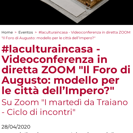
Home
>
Eventos
>
#laculturaincasa - Videoconferenza in diretta ZOOM​
You are here
"Il Foro di Augusto: modello per le città dell’Impero?"
#laculturaincasa -
Videoconferenza in
diretta ZOOM​ "Il Foro di
Augusto: modello per
le città dell’Impero?"
Su Zoom "I martedì da Traiano
- Ciclo di incontri"
28/04/2020