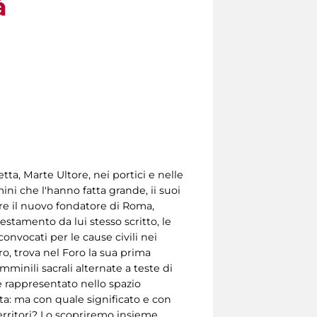
à
a, Marte Ultore, nei portici e nelle
ini che l'hanno fatta grande, ii suoi
re il nuovo fondatore di Roma,
stamento da lui stesso scritto, le
convocati per le cause civili nei
ero, trova nel Foro la sua prima
minili sacrali alternate a teste di
ne rappresentato nello spazio
ta: ma con quale significato e con
territori? Lo scopriremo insieme