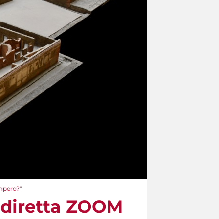
Impero?"
 diretta ZOOM​