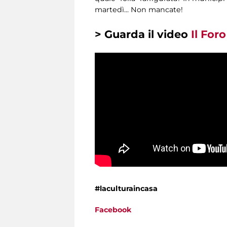
martedì... Non mancate!
> Guarda il video
Il For
#laculturaincasa
Facebook