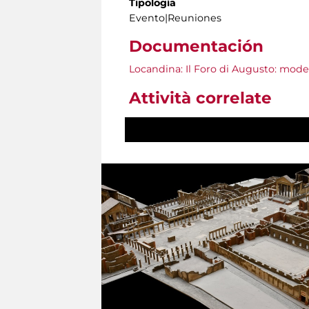
Tipología
Evento|Reuniones
Documentación
Locandina: Il Foro di Augusto: model
Attività correlate