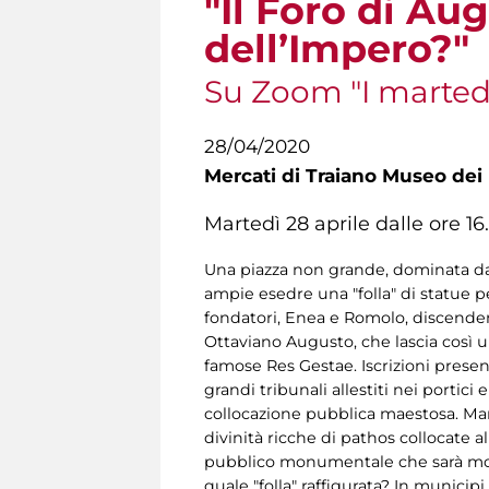
"Il Foro di Au
dell’Impero?"
Su Zoom "I martedì 
28/04/2020
Mercati di Traiano Museo dei 
Martedì 28 aprile dalle ore 16
Una piazza non grande, dominata dal 
ampie esedre una "folla" di statue pe
fondatori, Enea e Romolo, discenden
Ottaviano Augusto, che lascia così 
famose Res Gestae. Iscrizioni presenta
grandi tribunali allestiti nei portici
collocazione pubblica maestosa. Marmi
divinità ricche di pathos collocate 
pubblico monumentale che sarà model
quale "folla" raffigurata? In municip