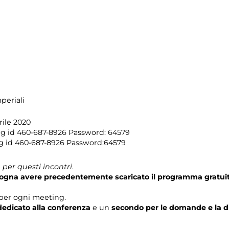
periali
ile 2020
ng id 460-687-8926 Password: 64579
g id 460-687-8926 Password:64579
per questi incontri
.
isogna avere precedentemente scaricato il programma gratui
per ogni meeting.
edicato alla conferenza
e un
secondo per le domande e la d