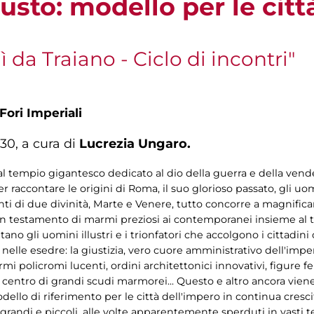
gusto: modello per le citt
da Traiano - Ciclo di incontri"
Fori Imperiali
.30, a cura di
Lucrezia Ungaro.
tempio gigantesco dedicato al dio della guerra e della vendett
r raccontare le origini di Roma, il suo glorioso passato, gli uom
ti di due divinità, Marte e Venere, tutto concorre a magnifica
un testamento di marmi preziosi ai contemporanei insieme al te
no gli uomini illustri e i trionfatori che accolgono i cittadini 
 e nelle esedre: la giustizia, vero cuore amministrativo dell'imp
 policromi lucenti, ordini architettonici innovativi, figure fem
al centro di grandi scudi marmorei... Questo e altro ancora vie
lo di riferimento per le città dell'impero in continua cresci
i grandi e piccoli, alle volte apparentemente sperduti in vasti 