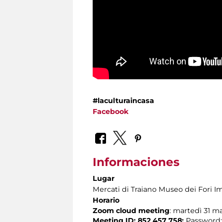
#laculturaincasa
Facebook
Informaciones
Lugar
Mercati di Traiano Museo dei Fori Im
Horario
Zoom cloud meeting
: martedì 31 ma
Meeting ID: 852 457 758;
Password: