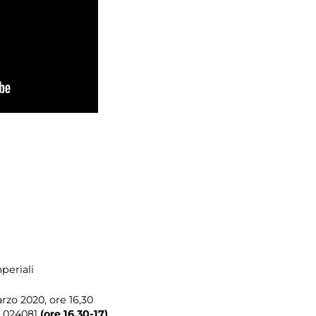
periali
rzo 2020, ore 16,30
 024081
(ore 16,30-17)