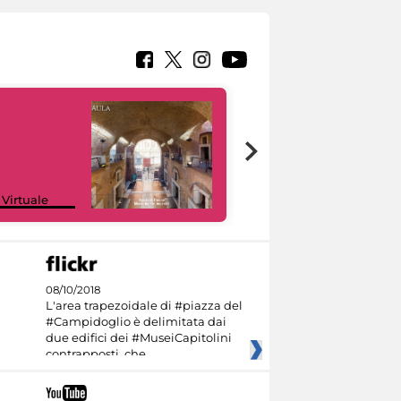
Google Arts &
 Virtuale
Culture
08/10/2018
L'area trapezoidale di #piazza del
#Campidoglio è delimitata dai
due edifici dei #MuseiCapitolini
contrapposti, che