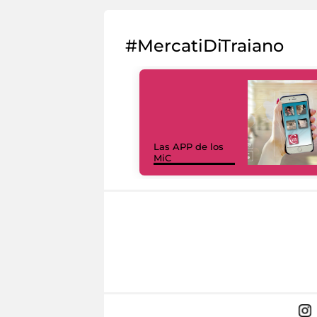
#MercatiDiTraiano
Las APP de los
MiC