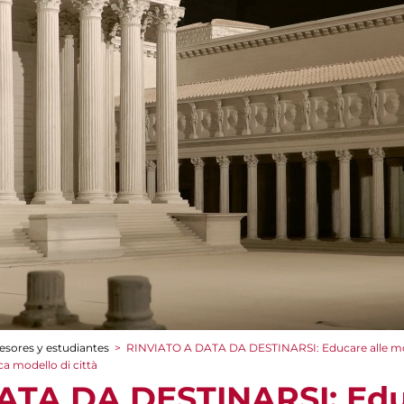
esores y estudiantes
>
RINVIATO A DATA DA DESTINARSI: Educare alle mostre
ica modello di città
ATA DA DESTINARSI: Edu