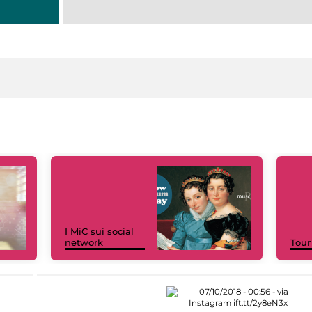
I MiC sui social
network
Tour