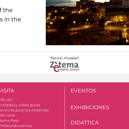
f the
s in the
Servizi museali
VISITA
EVENTOS
nfo útil
Entradas y video guías
EXHIBICIONES
ervicios para los visitantes
MIC card
Roma Pass
DIDATTICA
Visitas educativas