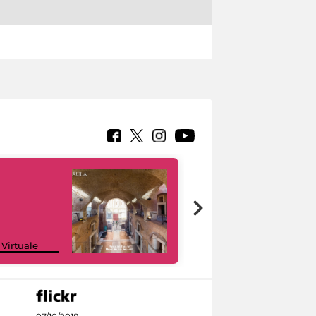
Google Arts &
 Virtuale
Culture