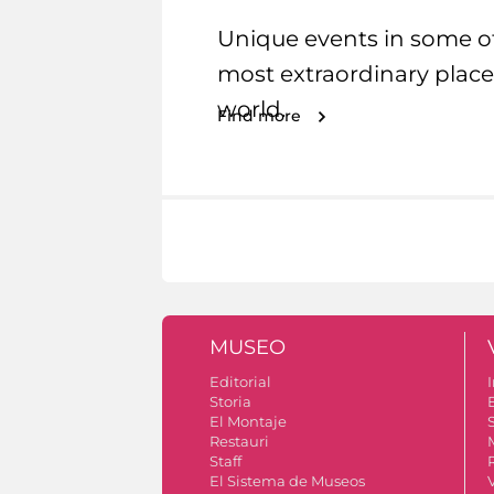
Unique events in some o
most extraordinary place
world.
Find more
MUSEO
Editorial
I
Storia
El Montaje
S
Restauri
Staff
El Sistema de Museos