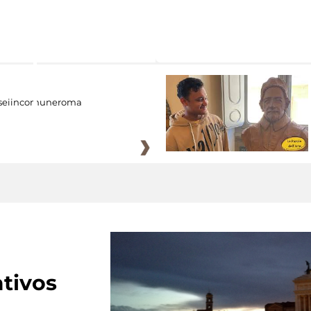
eiincomuneroma
tivos