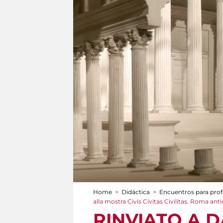
Home
>
Didáctica
>
Encuentros para prof
You are here
alla mostra Civis Civitas Civilitas. Roma ant
RINVIATO A D