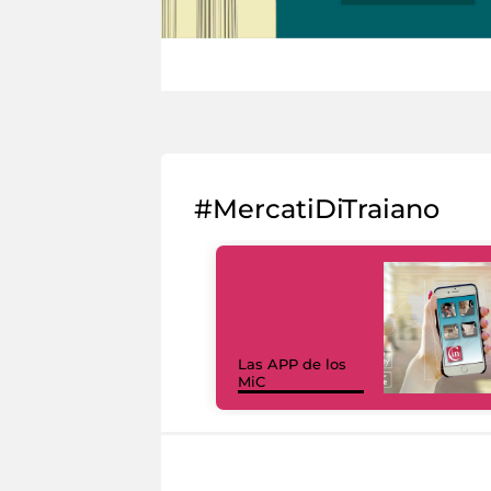
#MercatiDiTraiano
Las APP de los
MiC