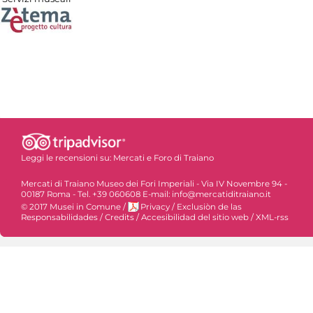
Leggi le recensioni su:
Mercati e Foro di Traiano
Mercati di Traiano Museo dei Fori Imperiali - Via IV Novembre 94 -
00187 Roma - Tel. +39 060608 E-mail: info@mercatiditraiano.it
© 2017 Musei in Comune
/
Privacy
/
Exclusiòn de las
Responsabilidades
/
Credits
/
Accesibilidad del sitio web
/
XML-rss