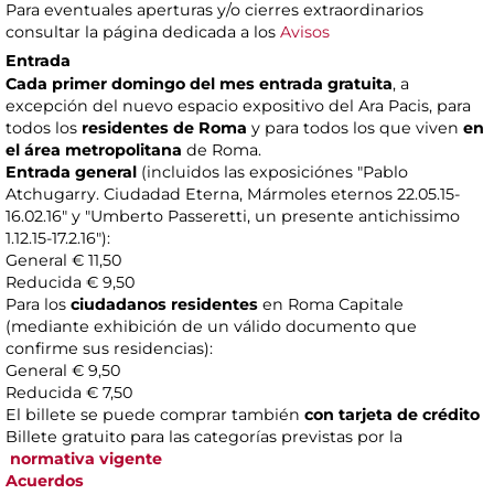
Para eventuales aperturas y/o cierres extraordinarios
consultar la página dedicada a los
Avisos
Entrada
Cada primer domingo del mes entrada gratuita
, a
excepción del nuevo espacio expositivo del Ara Pacis, para
todos los
residentes de Roma
y para todos los que viven
en
el área metropolitana
de Roma.
Entrada general
(incluidos las exposiciónes "Pablo
Atchugarry. Ciudadad Eterna, Mármoles eternos 22.05.15-
16.02.16" y "Umberto Passeretti, un presente antichissimo
1.12.15-17.2.16"):
General € 11,50
Reducida € 9,50
Para los
ciudadanos residentes
en Roma Capitale
(mediante exhibición de un válido documento que
confirme sus residencias):
General € 9,50
Reducida € 7,50
El billete se puede comprar también
con tarjeta de crédito
Billete gratuito para las categorías previstas por la
normativa vigente
Acuerdos