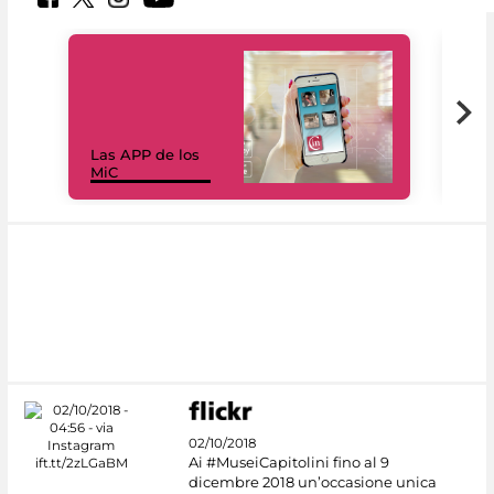
Las APP de los
I Mi
MiC
net
02/10/2018
Ai #MuseiCapitolini fino al 9
dicembre 2018 un’occasione unica