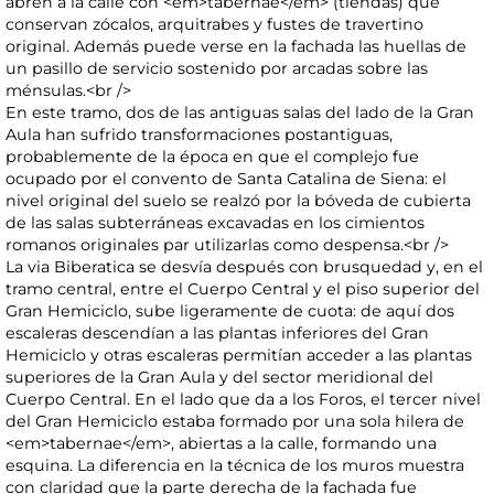
abren a la calle con <em>tabernae</em> (tiendas) que
conservan zócalos, arquitrabes y fustes de travertino
original. Además puede verse en la fachada las huellas de
un pasillo de servicio sostenido por arcadas sobre las
ménsulas.<br />
En este tramo, dos de las antiguas salas del lado de la Gran
Aula han sufrido transformaciones postantiguas,
probablemente de la época en que el complejo fue
ocupado por el convento de Santa Catalina de Siena: el
nivel original del suelo se realzó por la bóveda de cubierta
de las salas subterráneas excavadas en los cimientos
romanos originales par utilizarlas como despensa.<br />
La via Biberatica se desvía después con brusquedad y, en el
tramo central, entre el Cuerpo Central y el piso superior del
Gran Hemiciclo, sube ligeramente de cuota: de aquí dos
escaleras descendían a las plantas inferiores del Gran
Hemiciclo y otras escaleras permitían acceder a las plantas
superiores de la Gran Aula y del sector meridional del
Cuerpo Central. En el lado que da a los Foros, el tercer nivel
del Gran Hemiciclo estaba formado por una sola hilera de
<em>tabernae</em>, abiertas a la calle, formando una
esquina. La diferencia en la técnica de los muros muestra
con claridad que la parte derecha de la fachada fue