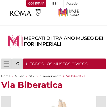
COMPRAR
Acceder
MERCATI DI TRAIANO MUSEO DEI
FORI IMPERIALI
TODOS LOS MUSEOS CÍVICOS
Home
>
Museo
>
Sitio
>
El monumento
>
Via Biberatica
You are here
Via Biberatica