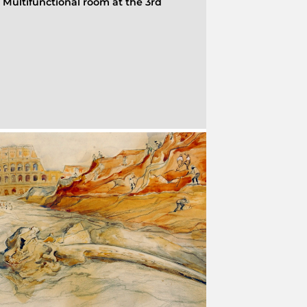
-
Multifunctional room at the 3rd