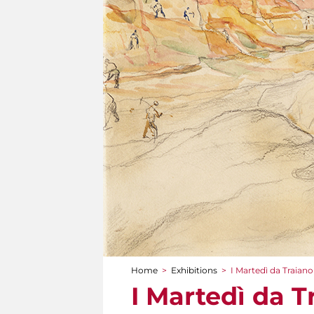
Home
>
Exhibitions
>
I Martedì da Traiano
You are here
I Martedì da T