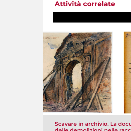
Attività correlate
Scavare in archivio. La doc
delle demolizioni nelle rac