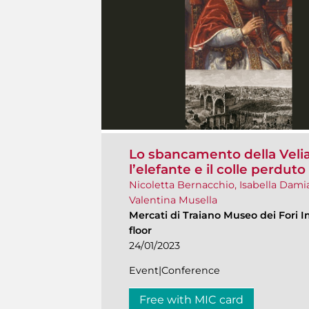
Lo sbancamento della Velia 
l’elefante e il colle perduto
Nicoletta Bernacchio, Isabella Dami
Valentina Musella
Mercati di Traiano Museo dei Fori I
floor
24/01/2023
Event|Conference
Free with MIC card