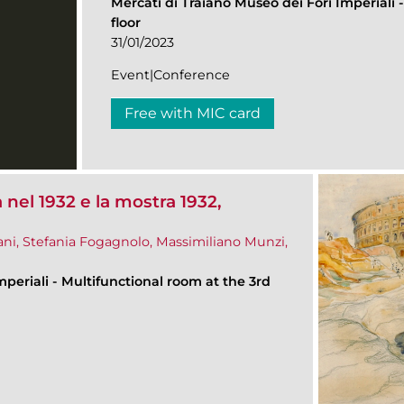
Mercati di Traiano Museo dei Fori Imperiali
floor
31/01/2023
Event|Conference
Free with MIC card
nel 1932 e la mostra 1932,
ani, Stefania Fogagnolo, Massimiliano Munzi,
mperiali
-
Multifunctional room at the 3rd