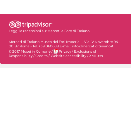
Leggi le recensioni su:
Mercati e Foro di Traiano
Mercati di Traiano Museo dei Fori Imperiali - Via IV Novembre 94 -
00187 Roma - Tel. +39 060608 E-mail: info@mercatiditraiano.it
© 2017 Musei in Comune
/
Privacy
/
Exclusions of
Responsibility
/
Credits
/
Website accessibility
/
XML-rss