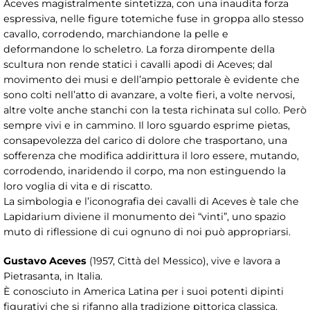
Aceves magistralmente sintetizza, con una inaudita forza
espressiva, nelle figure totemiche fuse in groppa allo stesso
cavallo, corrodendo, marchiandone la pelle e
deformandone lo scheletro. La forza dirompente della
scultura non rende statici i cavalli apodi di Aceves; dal
movimento dei musi e dell’ampio pettorale è evidente che
sono colti nell’atto di avanzare, a volte fieri, a volte nervosi,
altre volte anche stanchi con la testa richinata sul collo. Però
sempre vivi e in cammino. Il loro sguardo esprime pietas,
consapevolezza del carico di dolore che trasportano, una
sofferenza che modifica addirittura il loro essere, mutando,
corrodendo, inaridendo il corpo, ma non estinguendo la
loro voglia di vita e di riscatto.
La simbologia e l’iconografia dei cavalli di Aceves è tale che
Lapidarium diviene il monumento dei “vinti”, uno spazio
muto di riflessione di cui ognuno di noi può appropriarsi.
Gustavo Aceves
(1957, Città del Messico), vive e lavora a
Pietrasanta, in Italia.
È conosciuto in America Latina per i suoi potenti dipinti
figurativi che si rifanno alla tradizione pittorica classica,