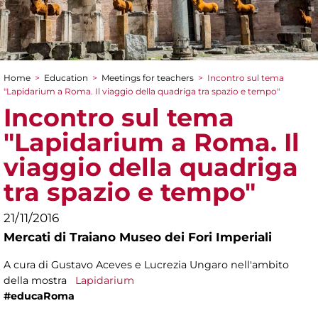
Home
>
Education
>
Meetings for teachers
>
Incontro sul tema
You are here
"Lapidarium a Roma. Il viaggio della quadriga tra spazio e tempo"
Incontro sul tema
"Lapidarium a Roma. Il
viaggio della quadriga
tra spazio e tempo"
21/11/2016
Mercati di Traiano Museo dei Fori Imperiali
A cura di Gustavo Aceves e Lucrezia Ungaro nell'ambito
della mostra
Lapidarium
#educaRoma