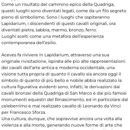
Come un risultato del cammino epico della Quadriga,
questi luoghi sono diventati legati, come da un filo segreto
pieno di simbolismo. Sono i luoghi che ospiteranno
Lapidarium, i discendenti di questi cavalli originali, ora
diventati pietra, sabbia, marmo, bronzo, ferro.
Luoghi scelti come una metafora dell’esperienza
contemporanea dell’esilio.
Aceves fa rivivere in Lapidarium, attraverso una sua
originale rivisitazione, ispirata alle più alte rappresentazioni
dei cavalli dell’arte antica e moderna occidentale, una
visione tutta propria di quanto il cavallo sia ancora oggi il
simbolo di quanto di più bello e nobile abbia realizzato la
cultura figurativa: evidenti sono, infatti, le derivazioni dai
cavalli bronzei della Quadriga di San Marco e dai più famosi
monumenti equestri del Rinascimento, ed in particolare dal
celeberrimo e mai realizzato cavallo di Leonardo da Vinci
per Francesco Sforza.
Una cultura, dunque, che sopravvive ancora una volta alla
violenza e alla morte, generando nuove forme di arte che