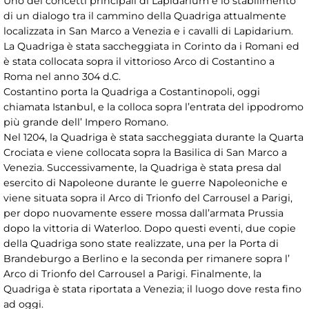
Uno dei concetti principali di Lapidarium è lo stabilimento
di un dialogo tra il cammino della Quadriga attualmente
localizzata in San Marco a Venezia e i cavalli di Lapidarium.
La Quadriga è stata saccheggiata in Corinto da i Romani ed
è stata collocata sopra il vittorioso Arco di Costantino a
Roma nel anno 304 d.C.
Costantino porta la Quadriga a Costantinopoli, oggi
chiamata Istanbul, e la colloca sopra l’entrata del ippodromo
più grande dell’ Impero Romano.
Nel 1204, la Quadriga è stata saccheggiata durante la Quarta
Crociata e viene collocata sopra la Basilica di San Marco a
Venezia. Successivamente, la Quadriga è stata presa dal
esercito di Napoleone durante le guerre Napoleoniche e
viene situata sopra il Arco di Trionfo del Carrousel a Parigi,
per dopo nuovamente essere mossa dall’armata Prussia
dopo la vittoria di Waterloo. Dopo questi eventi, due copie
della Quadriga sono state realizzate, una per la Porta di
Brandeburgo a Berlino e la seconda per rimanere sopra l’
Arco di Trionfo del Carrousel a Parigi. Finalmente, la
Quadriga è stata riportata a Venezia; il luogo dove resta fino
ad oggi.