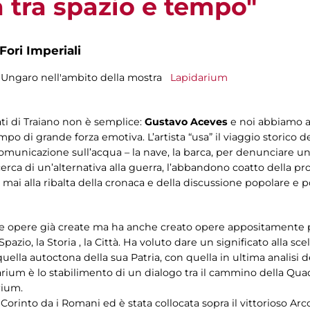
 tra spazio e tempo"
Fori Imperiali
a Ungaro nell'ambito della mostra
Lapidarium
ti di Traiano non è semplice:
Gustavo Aceves
e noi abbiamo av
 di grande forza emotiva. L’artista “usa” il viaggio storico del
 comunicazione sull’acqua – la nave, la barca, per denunciare
icerca di un’alternativa alla guerra, l’abbandono coatto della pr
mai alla ribalta della cronaca e della discussione popolare e 
delle opere già create ma ha anche creato opere appositament
azio, la Storia , la Città. Ha voluto dare un significato alla scel
uella autoctona della sua Patria, con quella in ultima analisi
arium è lo stabilimento di un dialogo tra il cammino della Qua
rium.
Corinto da i Romani ed è stata collocata sopra il vittorioso A