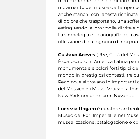
marchiandone la pelle e deformandone
movimento dei musi e dell’ampio petto
anche stanchi con la testa richinata
di dolore che trasportano, una soffe
estinguendo la loro voglia di vita e d
La simbologia e l’iconografia dei ca
riflessione di cui ognuno di noi può
Gustavo Aceves
(1957, Città del Mess
È conosciuto in America Latina per i s
monumentale e colori forti tipici dei
mondo in prestigiosi contesti, tra cu
Pechino, e si trovano in importanti 
del Messico e i Musei Vaticani a Roma
New York nei primi anni Novanta.
Lucrezia Ungaro
è curatore archeolo
Museo dei Fori Imperiali e nel Museo
musealizzazione; catalogazione e con