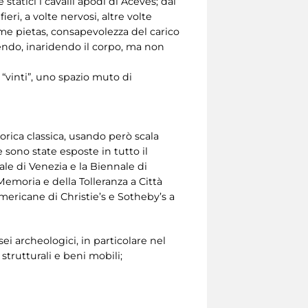
atici i cavalli apodi di Aceves; dal
ri, a volte nervosi, altre volte
ime pietas, consapevolezza del carico
dendo, inaridendo il corpo, ma non
“vinti”, uno spazio muto di
torica classica, usando però scala
 sono state esposte in tutto il
ale di Venezia e la Biennale di
emoria e della Tolleranza a Città
americane di Christie’s e Sotheby’s a
i archeologici, in particolare nel
trutturali e beni mobili;