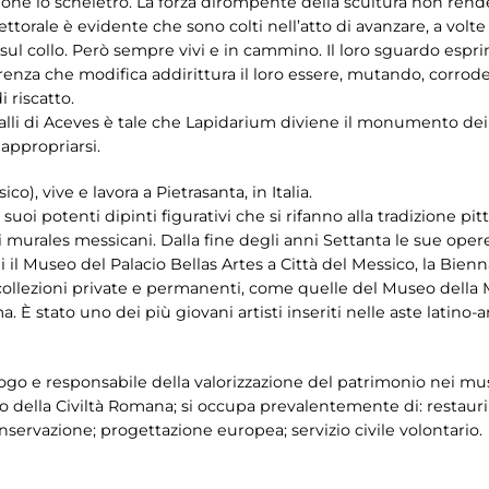
 lo scheletro. La forza dirompente della scultura non rende st
rale è evidente che sono colti nell’atto di avanzare, a volte fie
 sul collo. Però sempre vivi e in cammino. Il loro sguardo espr
renza che modifica addirittura il loro essere, mutando, corro
i riscatto.
valli di Aceves è tale che Lapidarium diviene il monumento dei 
 appropriarsi.
ico), vive e lavora a Pietrasanta, in Italia.
uoi potenti dipinti figurativi che si rifanno alla tradizione pit
 murales messicani. Dalla fine degli anni Settanta le sue opere
i il Museo del Palacio Bellas Artes a Città del Messico, la Bienn
collezioni private e permanenti, come quelle del Museo della M
. È stato uno dei più giovani artisti inseriti nelle aste latino-
go e responsabile della valorizzazione del patrimonio nei muse
 della Civiltà Romana; si occupa prevalentemente di: restauri s
servazione; progettazione europea; servizio civile volontario.