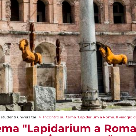
 studenti universitari
>
Incontro sul tema "Lapidarium a Roma. Il viaggio d
tema "Lapidarium a Roma.