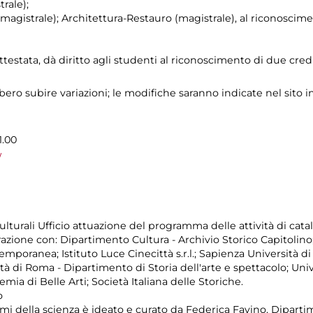
rale);
agistrale); Architettura-Restauro (magistrale), al riconoscime
ttestata, dà diritto agli studenti al riconoscimento di due credi
ro subire variazioni; le modifiche saranno indicate nel sito i
1.00
/
turali Ufficio attuazione del programma delle attività di catal
razione con: Dipartimento Cultura - Archivio Storico Capitolino
mporanea; Istituto Luce Cinecittà s.r.l.; Sapienza Università d
tà di Roma - Dipartimento di Storia dell'arte e spettacolo; Uni
ia di Belle Arti; Società Italiana delle Storiche.
o
temi della scienza è ideato e curato da Federica Favino, Dipartim