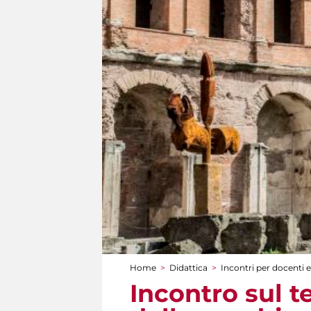
Home
>
Didattica
>
Incontri per docenti e
Tu sei qui
Incontro sul 