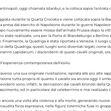
ntinopoli, oggi chiamata Istanbul, e la colloca sopra l’entrata
ggiata durante la Quarta Crociata e viene collocata sopra la Bas
a presa dal esercito di Napoleone durante le guerre Napoleonic
 dopo nuovamente essere mossa dall’armata Prussia dopo la vitt
o state realizzate, una per la Porta di Brandeburgo a Berlino 
i. Finalmente, la Quadriga è stata riportata a Venezia; il luogo 
 della Quadriga, questi luoghi sono diventati legati, come da
anno Lapidarium, i discendenti di questi cavalli originali, ora
l’esperienza contemporanea dell’esilio.
averso una sua originale rivisitazione, ispirata alle più alte rap
sione tutta propria di quanto il cavallo sia ancora oggi il simb
: evidenti sono, infatti, le derivazioni dai cavalli bronzei della
cimento, ed in particolare dal celeberrimo e mai realizzato c
 ancora una volta alla violenza e alla morte, generando nuove
naudita forza espressiva, nelle figure totemiche fuse in groppa