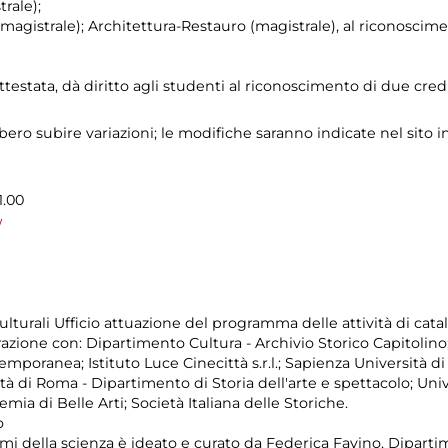
rale);
agistrale); Architettura-Restauro (magistrale), al riconoscime
ttestata, dà diritto agli studenti al riconoscimento di due credi
ro subire variazioni; le modifiche saranno indicate nel sito i
1.00
/
turali Ufficio attuazione del programma delle attività di catal
razione con: Dipartimento Cultura - Archivio Storico Capitolino
mporanea; Istituto Luce Cinecittà s.r.l.; Sapienza Università d
tà di Roma - Dipartimento di Storia dell'arte e spettacolo; Uni
ia di Belle Arti; Società Italiana delle Storiche.
o
temi della scienza è ideato e curato da Federica Favino, Dipartim