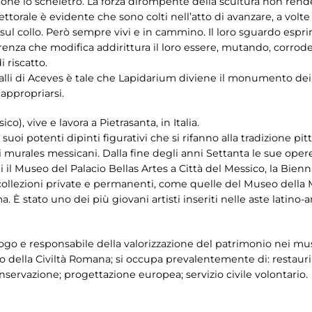
 lo scheletro. La forza dirompente della scultura non rende st
rale è evidente che sono colti nell’atto di avanzare, a volte fie
 sul collo. Però sempre vivi e in cammino. Il loro sguardo espr
renza che modifica addirittura il loro essere, mutando, corro
i riscatto.
valli di Aceves è tale che Lapidarium diviene il monumento dei 
 appropriarsi.
ico), vive e lavora a Pietrasanta, in Italia.
uoi potenti dipinti figurativi che si rifanno alla tradizione pit
 murales messicani. Dalla fine degli anni Settanta le sue opere
i il Museo del Palacio Bellas Artes a Città del Messico, la Bienn
collezioni private e permanenti, come quelle del Museo della M
. È stato uno dei più giovani artisti inseriti nelle aste latino-
go e responsabile della valorizzazione del patrimonio nei muse
 della Civiltà Romana; si occupa prevalentemente di: restauri s
servazione; progettazione europea; servizio civile volontario.