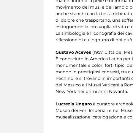
marchiandone la pelle e deformandone
movimento dei musi e dell’ampio petto
anche stanchi con la testa richinata
di dolore che trasportano, una soffe
estinguendo la loro voglia di vita e d
La simbologia e l’iconografia dei ca
riflessione di cui ognuno di noi può
Gustavo Aceves
(1957, Città del Mess
È conosciuto in America Latina per i s
monumentale e colori forti tipici dei
mondo in prestigiosi contesti, tra cu
Pechino, e si trovano in importanti 
del Messico e i Musei Vaticani a Roma
New York nei primi anni Novanta.
Lucrezia Ungaro
è curatore archeolo
Museo dei Fori Imperiali e nel Museo
musealizzazione; catalogazione e con