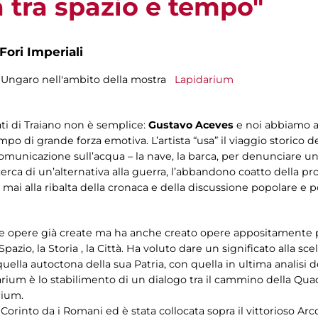
 tra spazio e tempo"
Fori Imperiali
a Ungaro nell'ambito della mostra
Lapidarium
ti di Traiano non è semplice:
Gustavo Aceves
e noi abbiamo av
 di grande forza emotiva. L’artista “usa” il viaggio storico del
 comunicazione sull’acqua – la nave, la barca, per denunciare
icerca di un’alternativa alla guerra, l’abbandono coatto della pr
mai alla ribalta della cronaca e della discussione popolare e 
delle opere già create ma ha anche creato opere appositament
azio, la Storia , la Città. Ha voluto dare un significato alla scel
uella autoctona della sua Patria, con quella in ultima analisi
arium è lo stabilimento di un dialogo tra il cammino della Qua
rium.
Corinto da i Romani ed è stata collocata sopra il vittorioso A