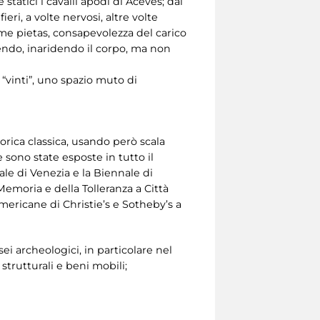
atici i cavalli apodi di Aceves; dal
ri, a volte nervosi, altre volte
ime pietas, consapevolezza del carico
dendo, inaridendo il corpo, ma non
“vinti”, uno spazio muto di
torica classica, usando però scala
 sono state esposte in tutto il
ale di Venezia e la Biennale di
emoria e della Tolleranza a Città
americane di Christie’s e Sotheby’s a
i archeologici, in particolare nel
trutturali e beni mobili;