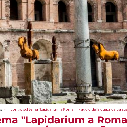
rs
>
Incontro sul tema "Lapidarium a Roma. Il viaggio della quadriga tra sp
tema "Lapidarium a Roma.