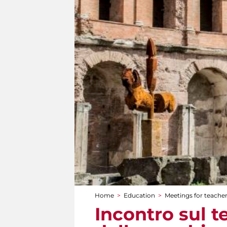
Home
>
Education
>
Meetings for teache
You are here
Incontro sul 