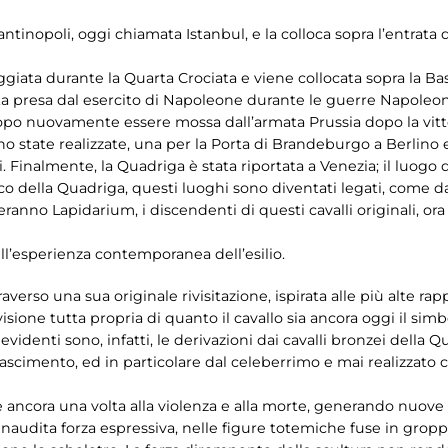
ntinopoli, oggi chiamata Istanbul, e la colloca sopra l’entrata
ggiata durante la Quarta Crociata e viene collocata sopra la Bas
a presa dal esercito di Napoleone durante le guerre Napoleonic
 dopo nuovamente essere mossa dall’armata Prussia dopo la vitt
o state realizzate, una per la Porta di Brandeburgo a Berlino 
i. Finalmente, la Quadriga è stata riportata a Venezia; il luogo 
 della Quadriga, questi luoghi sono diventati legati, come da
anno Lapidarium, i discendenti di questi cavalli originali, ora
l’esperienza contemporanea dell’esilio.
averso una sua originale rivisitazione, ispirata alle più alte rap
sione tutta propria di quanto il cavallo sia ancora oggi il simb
: evidenti sono, infatti, le derivazioni dai cavalli bronzei della
cimento, ed in particolare dal celeberrimo e mai realizzato c
 ancora una volta alla violenza e alla morte, generando nuove
naudita forza espressiva, nelle figure totemiche fuse in groppa