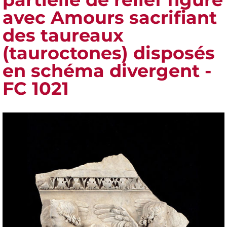
avec Amours sacrifiant
des taureaux
(tauroctones) disposés
en schéma divergent -
FC 1021