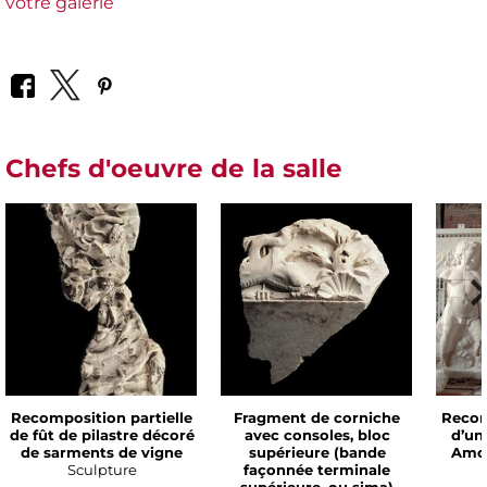
votre galerie
Chefs d'oeuvre de la salle
Recomposition partielle
Fragment de corniche
Recom
de fût de pilastre décoré
avec consoles, bloc
d’un 
de sarments de vigne
supérieure (bande
Amou
Sculpture
façonnée terminale
supérieure, ou sima)