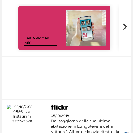
Les APP des
Les
MiC
rés
05/10/2018
Dal soggiorno della sua ultima
abitazione in Lungotevere della
Vittoria 1, Alberto Moravia ritratto da