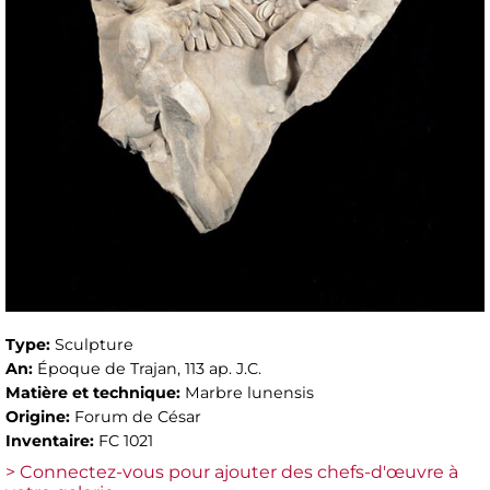
Type:
Sculpture
An:
Époque de Trajan, 113 ap. J.C.
Matière et technique:
Marbre lunensis
Origine:
Forum de César
Inventaire:
FC 1021
> Connectez-vous pour ajouter des chefs-d'œuvre à