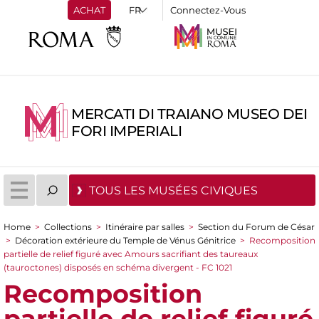
ACHAT
Connectez-Vous
MERCATI DI TRAIANO MUSEO DEI
FORI IMPERIALI
TOUS LES MUSÉES CIVIQUES
Home
>
Collections
>
Itinéraire par salles
>
Section du Forum de César
You are here
>
Décoration extérieure du Temple de Vénus Génitrice
>
Recomposition
partielle de relief figuré avec Amours sacrifiant des taureaux
(tauroctones) disposés en schéma divergent - FC 1021
Recomposition
partielle de relief figuré