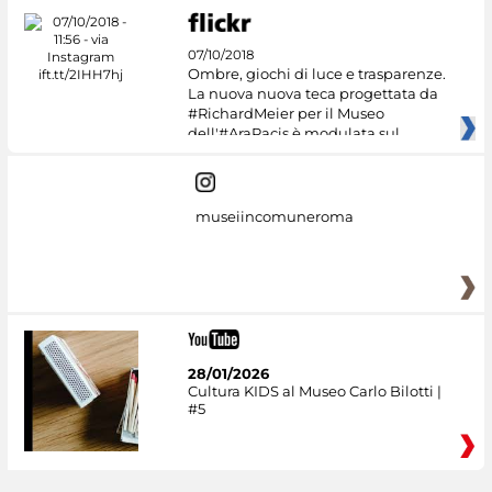
07/10/2018
Ombre, giochi di luce e trasparenze.
La nuova nuova teca progettata da
#RichardMeier per il Museo
dell'#AraPacis è modulata sul
museiincomuneroma
28/01/2026
Cultura KIDS al Museo Carlo Bilotti |
#5