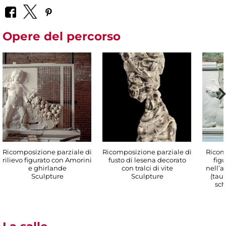
Opere del percorso
Ricomposizione parziale di
Ricomposizione parziale di
Ricomp
rilievo figurato con Amorini
fusto di lesena decorato
fig
e ghirlande
con tralci di vite
nell’at
Sculpture
Sculpture
(taur
sc