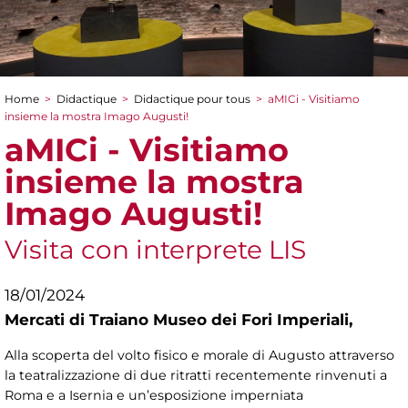
Home
>
Didactique
>
Didactique pour tous
>
aMICi - Visitiamo
You are here
insieme la mostra Imago Augusti!
aMICi - Visitiamo
insieme la mostra
Imago Augusti!
Visita con interprete LIS
18/01/2024
Mercati di Traiano Museo dei Fori Imperiali,
Alla scoperta del volto fisico e morale di Augusto attraverso
la teatralizzazione di due ritratti recentemente rinvenuti a
Roma e a Isernia e un’esposizione imperniata