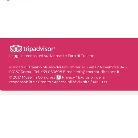
Leggi le recensioni su:
Mercati e Foro di Traiano
Mercati di Traiano Museo dei Fori Imperiali - Via IV Novembre 94 -
00187 Roma - Tel. +39 060608 E-mail: info@mercatiditraiano.it
© 2017 Musei in Comune
/
Privacy
/
Exclusion de la
responsabilité
/
Credits
/
Accessibilité du site
/
XML-rss