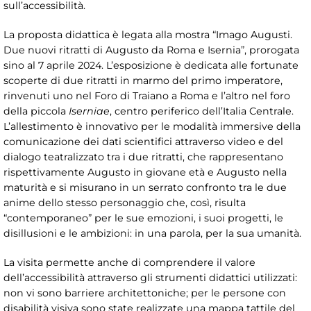
sull’accessibilità.
La proposta didattica è legata alla mostra “Imago Augusti.
Due nuovi ritratti di Augusto da Roma e Isernia”, prorogata
sino al 7 aprile 2024. L’esposizione è dedicata alle fortunate
scoperte di due ritratti in marmo del primo imperatore,
rinvenuti uno nel Foro di Traiano a Roma e l’altro nel foro
della piccola
Iserniae
, centro periferico dell’Italia Centrale.
L’allestimento è innovativo per le modalità immersive della
comunicazione dei dati scientifici attraverso video e del
dialogo teatralizzato tra i due ritratti, che rappresentano
rispettivamente Augusto in giovane età e Augusto nella
maturità e si misurano in un serrato confronto tra le due
anime dello stesso personaggio che, così, risulta
“contemporaneo” per le sue emozioni, i suoi progetti, le
disillusioni e le ambizioni: in una parola, per la sua umanità.
La visita permette anche di comprendere il valore
dell’accessibilità attraverso gli strumenti didattici utilizzati:
non vi sono barriere architettoniche; per le persone con
disabilità visiva sono state realizzate una mappa tattile del