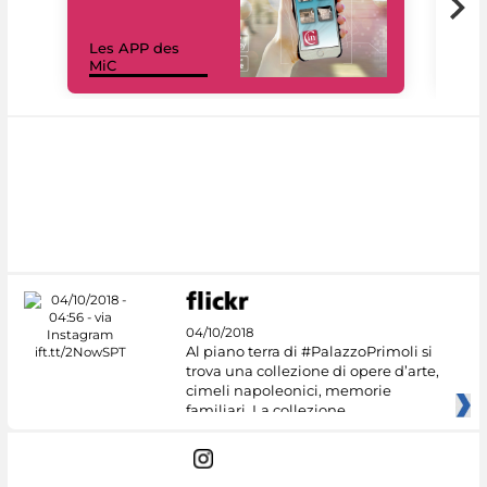
Les APP des
Les
MiC
rés
04/10/2018
Al piano terra di #PalazzoPrimoli si
trova una collezione di opere d’arte,
cimeli napoleonici, memorie
familiari. La collezione