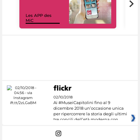
Les APP des
Les
MiC
rés
02/10/2018
Ai #MuseiCapitolini fino al 9
dicembre 2018 un’occasione unica
per ripercorrere la storia degli ultimi
tre concili dell’età moderna con