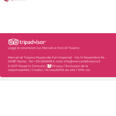
Leggi le recensioni su:
Mercati e Foro di Traiano
Mercati di Traiano Museo dei Fori Imperiali - Via IV Novembre 94 -
00187 Roma - Tel. +39 060608 E-mail: info@mercatiditraiano.it
© 2017 Musei in Comune
/
Privacy
/
Exclusion de la
responsabilité
/
Credits
/
Accessibilité du site
/
XML-rss