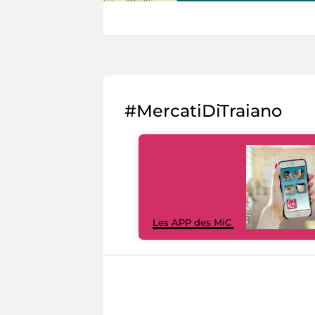
#MercatiDiTraiano
Les APP des MiC