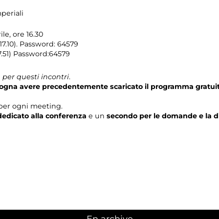
periali
le, ore 16.30
17.10). Password: 64579
17.51) Password:64579
per questi incontri
.
isogna avere precedentemente scaricato il programma gratui
per ogni meeting.
edicato alla conferenza
e un
secondo per le domande e la d
En archive