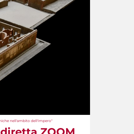
niche nell'ambito dell'Impero"
 diretta ZOOM​